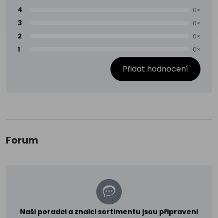
4
0×
3
0×
2
0×
1
0×
Přidat hodnocení
Forum
Naši poradci a znalci sortimentu jsou připraveni