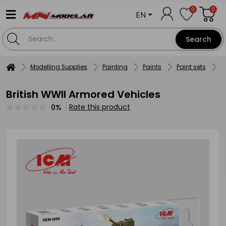
0
0
EN
Search
Modelling Supplies
Painting
Paints
Paint sets
I
British WWII Armored Vehicles
Rate this product
0%