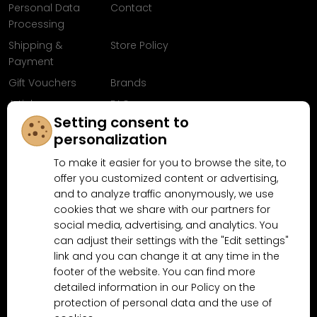
Personal Data
Contact
Processing
Shipping &
Store Policy
Payment
Gift Vouchers
Brands
Articles
FAQ
Setting consent to
Follow us on
personalization
Facebook
To make it easier for you to browse the site, to
offer you customized content or advertising,
and to analyze traffic anonymously, we use
cookies that we share with our partners for
Why shop at MN-Modelar.com
social media, advertising, and analytics. You
can adjust their settings with the "Edit settings"
link and you can change it at any time in the
4.9/5
4.5/5
footer of the website. You can find more
(10481x)
(189x)
detailed information in our Policy on the
protection of personal data and the use of