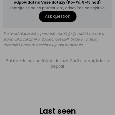
odpovídat na Vaše dotazy (Po–Pá, 8–18 hod)
.
Zeptejte se na co potřebujete, odpovíme co nejdříve.
Ask question
Texty od zákazníků v poradně odrážejí výhradně názory a
stanoviska zákazníků. Společnost MNF trade s.r.o. texty
zákazníků předem neschvaluje ani neověřuje.
Zatím zde nejsou žádné dotazy. Buďte první, kdo se
zeptá!
Last seen