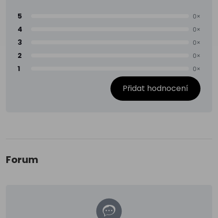
5
0×
4
0×
3
0×
2
0×
1
0×
Přidat hodnocení
Forum