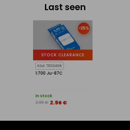
Last seen
-25%
STOCK CLEARANCE
Kód: TR03466
1:700 Ju-87C
In stock
2.96 €
3.96 €