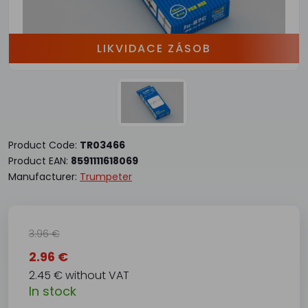
LIKVIDACE ZÁSOB
Product Code:
TR03466
Product EAN:
8591111618069
Manufacturer:
Trumpeter
3.96 €
2.96 €
2.45 € without VAT
In stock