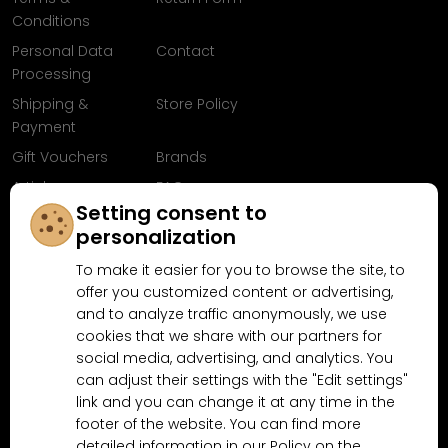
Conditions
Personal Data
Contact
Processing
Shipping &
Store Policy
Payment
Gift Vouchers
Brands
Articles
FAQ
Setting consent to
Follow us on
personalization
Facebook
To make it easier for you to browse the site, to
offer you customized content or advertising,
and to analyze traffic anonymously, we use
cookies that we share with our partners for
Why shop at MN-Modelar.com
social media, advertising, and analytics. You
can adjust their settings with the "Edit settings"
link and you can change it at any time in the
4.9/5
4.5/5
footer of the website. You can find more
(10481x)
(189x)
detailed information in our Policy on the