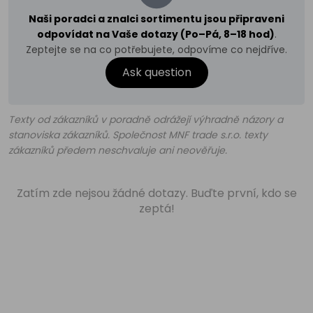
Naši poradci a znalci sortimentu jsou připraveni
odpovídat na Vaše dotazy (Po–Pá, 8–18 hod)
.
Zeptejte se na co potřebujete, odpovíme co nejdříve.
Ask question
Texty od zákazníků v poradně odrážejí výhradně názory a
stanoviska zákazníků. Společnost MNF trade s.r.o. texty
zákazníků předem neschvaluje ani neověřuje.
Zatím zde nejsou žádné dotazy. Buďte první, kdo se
zeptá!