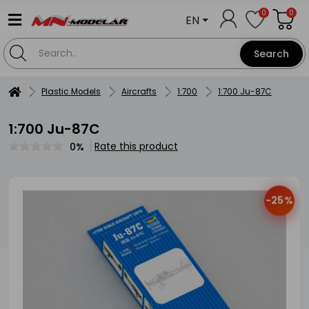
0
0
EN
Search
Plastic Models
Aircrafts
1:700
1:700 Ju-87C
1:700 Ju-87C
Rate this product
0%
-25%