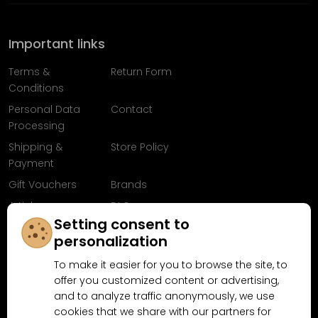
Important links
Terms &
Return Form
Conditions
Personal Data
Contact
Processing
Shipping &
Store Policy
Payment
Gift Vouchers
Brands
Articles
FAQ
Setting consent to
Follow us on
personalization
Facebook
To make it easier for you to browse the site, to
offer you customized content or advertising,
and to analyze traffic anonymously, we use
cookies that we share with our partners for
Why shop at MN-Modelar.com