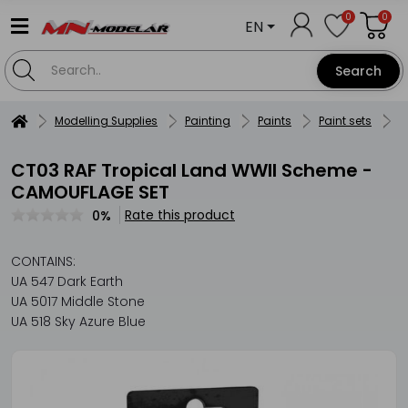
0
0
EN
Search
Modelling Supplies
Painting
Paints
Paint sets
L
CT03 RAF Tropical Land WWII Scheme -
CAMOUFLAGE SET
Rate this product
0%
CONTAINS:
UA 547 Dark Earth
UA 5017 Middle Stone
UA 518 Sky Azure Blue