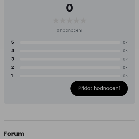
0
0 hodnocení
5
0×
4
0×
3
0×
2
0×
1
0×
Přidat hodnocení
Forum