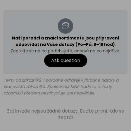
Naši poradci a znalci sortimentu jsou připraveni
odpovídat na Vaše dotazy (Po–Pá, 8–18 hod)
.
Zeptejte se na co potřebujete, odpovíme co nejdříve.
Ask question
Texty od zákazníků v poradně odrážejí výhradně názory a
stanoviska zákazníků. Společnost MNF trade s.r.o. texty
zákazníků předem neschvaluje ani neověřuje.
Zatím zde nejsou žádné dotazy. Buďte první, kdo se
zeptá!