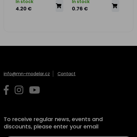
In s
In stock
In stock
7.9
4.20 €
0.76 €
5.
info@mn-modelar.cz
Contact
To receive regular news, events and
discounts, please enter your email