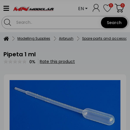
0
0
EN
Search
Modelling Supplies
Airbrush
Spare parts and accessori
Pipeta 1 ml
Rate this product
0%