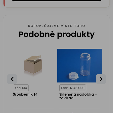
DOPORUČUJEME MÍSTO TOHO
Podobné produkty
ST
Kód: K14
Kód: PMOPO003
Kód
Šroubení K 14
Skleněná nádobka -
Fin
zavírací
(pla
l