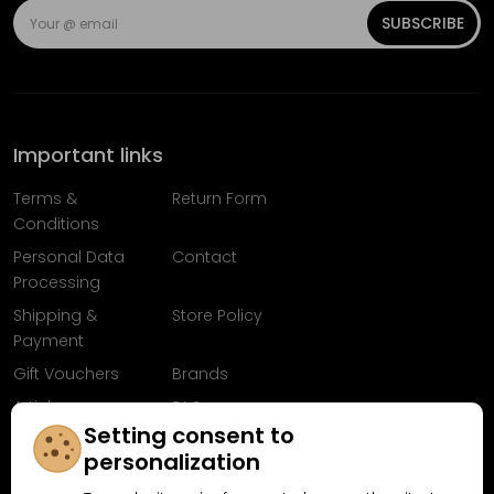
SUBSCRIBE
Important links
Terms &
Return Form
Conditions
Personal Data
Contact
Processing
Shipping &
Store Policy
Payment
Gift Vouchers
Brands
Articles
FAQ
Setting consent to
Follow us on
personalization
Facebook