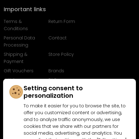
Important links
Terms &
Return Form
Conditions
Personal Data
Contact
Processing
Shipping &
Store Policy
Payment
Gift Vouchers
Brands
Articles
FAQ
Setting consent to
Follow us on
personalization
Facebook
To make it easier for you to browse the site, to
offer you customized content or advertising,
and to analyze traffic anonymously, we use
cookies that we share with our partners for
Why shop at MN-Modelar.com
social media, advertising, and analytics. You