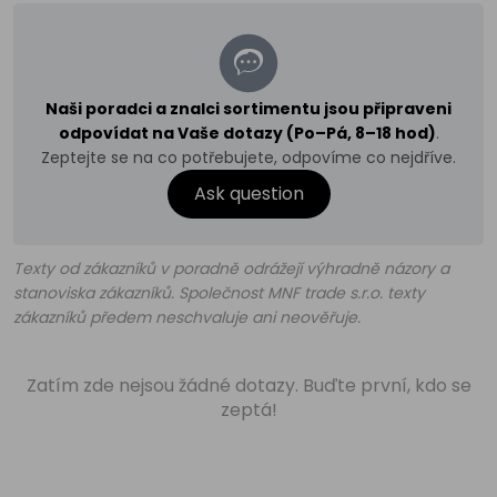
Naši poradci a znalci sortimentu jsou připraveni
odpovídat na Vaše dotazy (Po–Pá, 8–18 hod)
.
Zeptejte se na co potřebujete, odpovíme co nejdříve.
Ask question
Texty od zákazníků v poradně odrážejí výhradně názory a
stanoviska zákazníků. Společnost MNF trade s.r.o. texty
zákazníků předem neschvaluje ani neověřuje.
Zatím zde nejsou žádné dotazy. Buďte první, kdo se
zeptá!