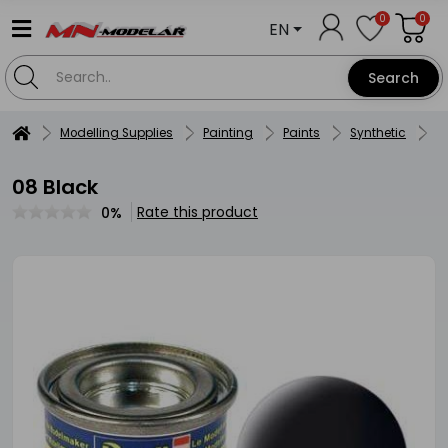
0
0
EN
Search
Modelling Supplies
Painting
Paints
Synthetic
Re
08 Black
Rate this product
0%