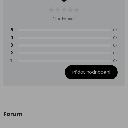
0 hodnocení
5
0×
4
0×
3
0×
2
0×
1
0×
Přidat hodnocení
Forum