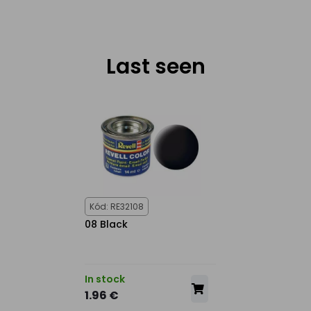
Last seen
Kód: RE32108
08 Black
In stock
1.96 €