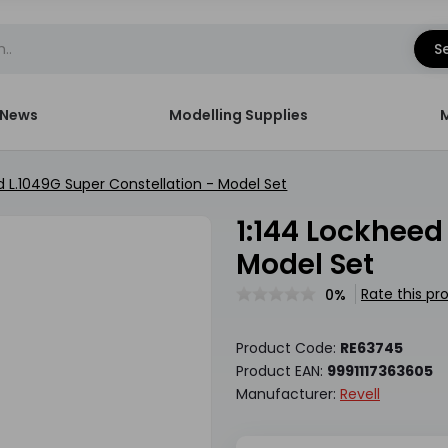
S
News
Modelling Supplies
d L.1049G Super Constellation - Model Set
1:144 Lockheed L.1049G Super Constellation -
Model Set
Rate this pr
0%
Product Code:
RE63745
Product EAN:
9991117363605
Manufacturer:
Revell