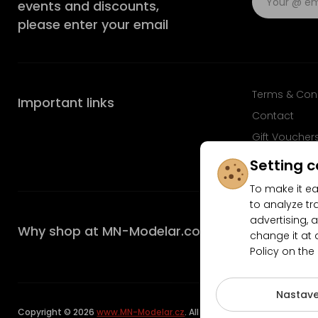
events and discounts,
please enter your email
Terms & Con
Important links
Contact
Gift Voucher
FAQ
Setting c
To make it ea
to analyze tr
advertising, a
Why shop at MN-Modelar.com
change it at 
Policy on the
4.9/5
Nastave
Copyright © 2026
www.MN-Modelar.cz
. All rights reserved.