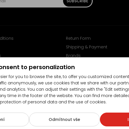
SUBSCRIBE
ditions
Return Form
Shipping & Payment
s
Brands
Follow us on Facebook
onsent to personalization
sier for you to browse the site, to offer you customized content
affic anonymously, we use cookies that we share with our partn
nd analytics. You can adjust their settings with the "Edit settin
any time in the footer of the website. You can find more detaile
 protection of personal data and the use of cookies.
4.5/5
(10481x)
(189x)
ní
Odmítnout vše