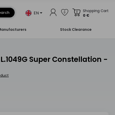
Shopping Cart
EN
earch
0
0
0 €
Manufacturers
Stock Clearance
oduct