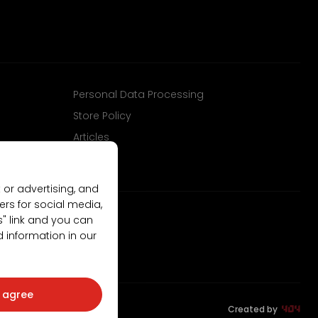
Personal Data Processing
Store Policy
Articles
 or advertising, and
ers for social media,
gs" link and you can
d information in our
I agree
Created by