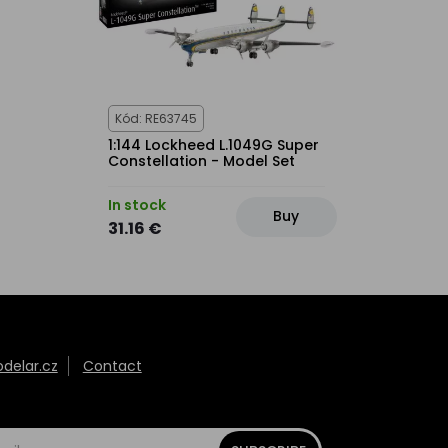
Kód: RE63745
1:144 Lockheed L.1049G Super
Constellation - Model Set
In stock
Buy
31.16 €
elar.cz
Contact