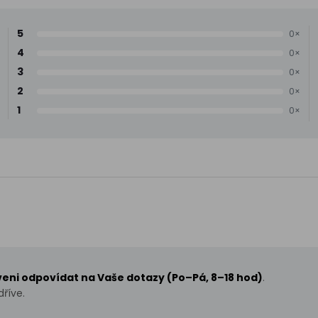
5
0×
4
0×
3
0×
2
0×
1
0×
aveni odpovídat na Vaše dotazy (Po–Pá, 8–18 hod)
.
říve.