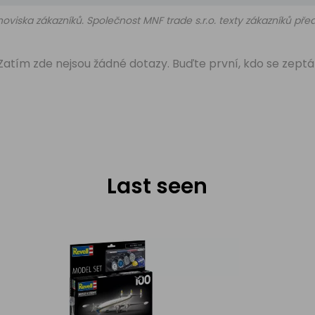
oviska zákazníků. Společnost MNF trade s.r.o. texty zákazníků př
Zatím zde nejsou žádné dotazy. Buďte první, kdo se zeptá
Last seen