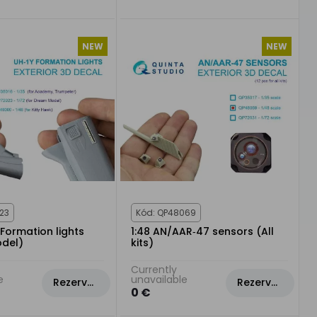
NEW
NEW
23
Kód: QP48069
 Formation lights
1:48 AN/AAR‑47 sensors (All
del)
kits)
Currently
e
unavailable
Rezervovat
Rezervovat
0 €