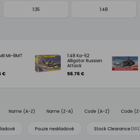
1:35
1:48
 Mil Mi-8MT
1:48 Ka-52
Alligator Russian
Attack
Helicopter
6 €
56.76 €
Name (A-Z)
Name (Z-A)
Code (A-Z)
Code (Z
kladové
Pouze neskladové
Stock Clearance
(302