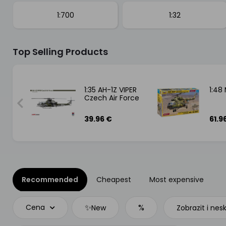
1:700
1:32
Top Selling Products
VIPER
1:35 AH-1Z VIPER
1:48
Czech Air Force
39.96 €
61.9
Recommended
Cheapest
Most expensive
✨
%
Cena
New
Zobrazit i nes