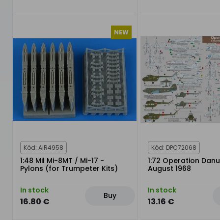
NEW
Kód: AIR4958
Kód: DPC72068
1:48 Mil Mi-8MT / Mi-17 -
1:72 Operation Dan
Pylons (for Trumpeter Kits)
August 1968
In stock
In stock
Buy
16.80 €
13.16 €