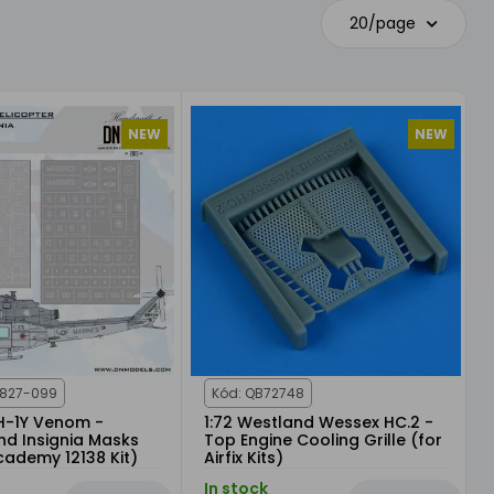
20/page
NEW
NEW
/827-099
Kód: QB72748
UH-1Y Venom -
1:72 Westland Wessex HC.2 -
d Insignia Masks
Top Engine Cooling Grille (for
cademy 12138 Kit)
Airfix Kits)
In stock