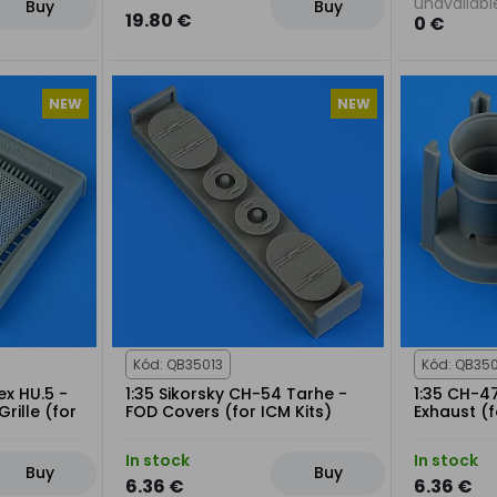
unavailabl
Buy
Buy
19.80 €
0 €
NEW
NEW
Kód: QB35013
Kód: QB350
x HU.5 -
1:35 Sikorsky CH-54 Tarhe -
1:35 CH-4
rille (for
FOD Covers (for ICM Kits)
Exhaust (f
In stock
In stock
Buy
Buy
6.36 €
6.36 €