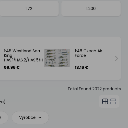
1:72
1:200
1:48 Westland Sea
1:48 Czech Air
King
Force
HAS.1/HAS.2/HAS.5/HU.5
59.96 €
13.16 €
Total Found
2022
products
-a)
Výrobce
)