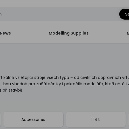
S
News
Modelling Supplies
ikálně vzlétající stroje všech typů – od civilních dopravních vrt
Jsou vhodné pro začátečníky i pokročilé modeláře, kteří chtějí zd
 při stavbě.
Accessories
1:144