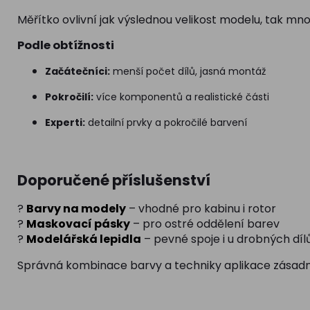
Měřítko ovlivní jak výslednou velikost modelu, tak mno
Podle obtížnosti
Začátečníci:
menší počet dílů, jasná montáž
Pokročilí:
více komponentů a realistické části
Experti:
detailní prvky a pokročilé barvení
Doporučené příslušenství
?
Barvy na modely
– vhodné pro kabinu i rotor
?
Maskovací pásky
– pro ostré oddělení barev
?
Modelářská lepidla
– pevné spoje i u drobných díl
Správná kombinace barvy a techniky aplikace zásadn