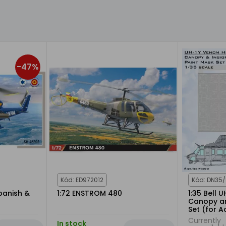
-47%
Kód: ED972012
Kód: DN35
panish &
1:72 ENSTROM 480
1:35 Bell 
Canopy an
Set (for A
Currently
In stock