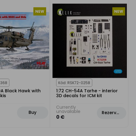
NEW
NEW
8368
Kód: RSK72-0258
0A Black Hawk with
1:72 CH-54A Tarhe - interior
kis
3D decals for ICM kit
Currently
unavailable
Buy
Rezervovat
0 €