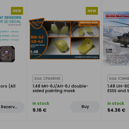
NEW
NEW
Kód: CPA48145
Kód: ICM4
ors (All
1:48 MH-6J/AH-6J double-
1:48 UH-6
sided painting mask
ESSS and S
In stock
In stock
Buy
Rezervovat
9.16 €
54.36 €