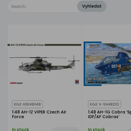
Kód: H2K48048
Kód: V-SH48202
1:48 AH-1Z VIPER Czech Air
1:48 AH-1G Cobra ‘S
Force
IDF/AF Cobras’
In stock
In stock