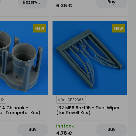
e
Buy
Rezervovat
6.36 €
NEW
NEW
12
Kód: QB32366
7 A Chinook -
1:32 MBB Bo-105 - Dual Wiper
or Trumpeter Kits)
(for Revell Kits)
In stock
Buy
Buy
4.76 €