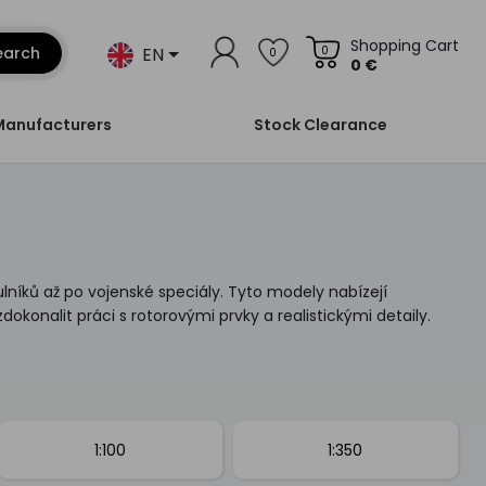
Shopping Cart
EN
earch
0
0
0 €
Manufacturers
Stock Clearance
ulníků až po vojenské speciály. Tyto modely nabízejí
okonalit práci s rotorovými prvky a realistickými detaily.
1:100
1:350