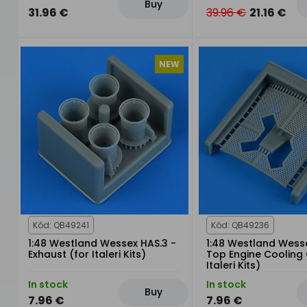
Buy
31.96 €
39.96 €
21.16 €
NEW
Kód: QB49241
Kód: QB49236
1:48 Westland Wessex HAS.3 -
1:48 Westland Wesse
Exhaust (for Italeri Kits)
Top Engine Cooling G
Italeri Kits)
In stock
In stock
Buy
7.96 €
7.96 €