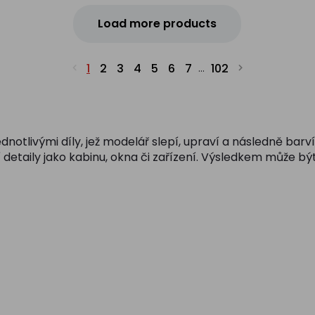
Load more products
1
2
3
4
5
6
7
102
...
dnotlivými díly, jež modelář slepí, upraví a následně bar
 detaily jako kabinu, okna či zařízení. Výsledkem může být 