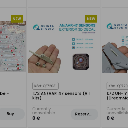
NEW
NEW
Kód: QP72031
Kód: QP720
ube -
1:72 AN/AAR‑47 sensors (All
1:72 UH-1Y
kits)
(DreamMo
Currently
Currently
unavailable
unavailabl
Buy
Rezervovat
0 €
0 €