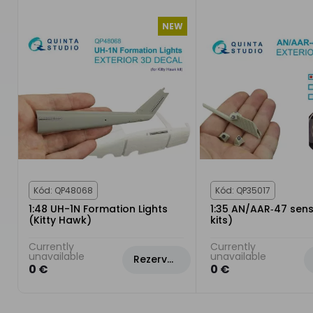
NEW
Kód: QP48068
Kód: QP35017
1:48 UH-1N Formation Lights
1:35 AN/AAR‑47 sens
(Kitty Hawk)
kits)
Currently
Currently
unavailable
unavailable
Rezervovat
0 €
0 €