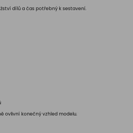
žství dílů a čas potřebný k sestavení.
ů
ě ovlivní konečný vzhled modelu.