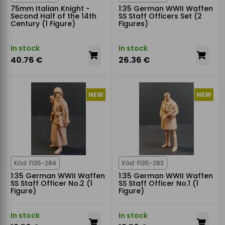
75mm Italian Knight -
1:35 German WWII Waffen
Second Half of the 14th
SS Staff Officers Set (2
Century (1 Figure)
Figures)
In stock
In stock
40.76 €
26.36 €
NEW
NEW
Kód: FI35-284
Kód: FI35-283
1:35 German WWII Waffen
1:35 German WWII Waffen
SS Staff Officer No.2 (1
SS Staff Officer No.1 (1
Figure)
Figure)
In stock
In stock