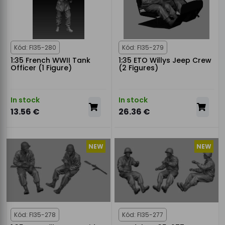
Kód: FI35-280
Kód: FI35-279
1:35 French WWII Tank
1:35 ETO Willys Jeep Crew
Officer (1 Figure)
(2 Figures)
In stock
In stock
13.56 €
26.36 €
NEW
NEW
Kód: FI35-278
Kód: FI35-277