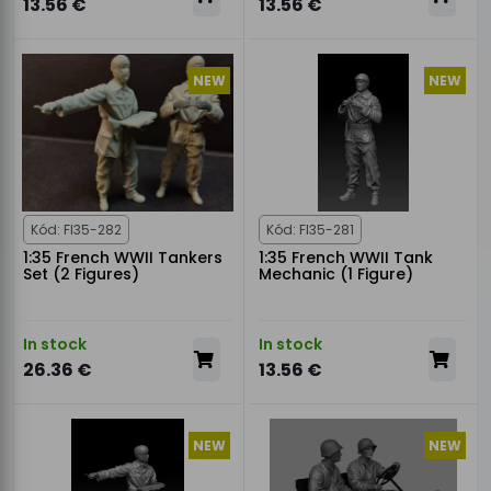
13.56 €
13.56 €
NEW
NEW
Kód: FI35-282
Kód: FI35-281
1:35 French WWII Tankers
1:35 French WWII Tank
Set (2 Figures)
Mechanic (1 Figure)
In stock
In stock
26.36 €
13.56 €
NEW
NEW