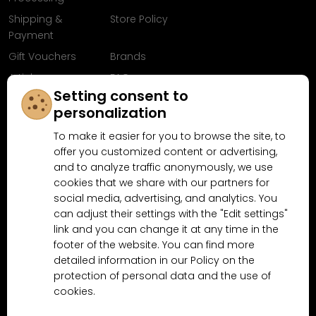
Shipping &
Store Policy
Payment
Gift Vouchers
Brands
Articles
FAQ
Setting consent to
Follow us on
personalization
Facebook
To make it easier for you to browse the site, to
offer you customized content or advertising,
and to analyze traffic anonymously, we use
cookies that we share with our partners for
Why shop at MN-Modelar.com
social media, advertising, and analytics. You
can adjust their settings with the "Edit settings"
link and you can change it at any time in the
4.9/5
4.5/5
footer of the website. You can find more
(10481x)
(189x)
detailed information in our Policy on the
protection of personal data and the use of
cookies.