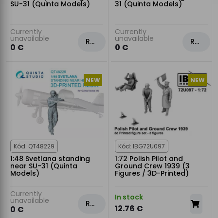
SU-31 (Quinta Models)
31 (Quinta Models)
Currently
Currently
unavailable
unavailable
Rezervovat
Rezervovat
0 €
0 €
NEW
NEW
Kód: QT48229
Kód: IBG72U097
1:48 Svetlana standing
1:72 Polish Pilot and
near SU-31 (Quinta
Ground Crew 1939 (3
Models)
Figures / 3D-Printed)
Currently
In stock
unavailable
Rezervovat
12.76 €
0 €