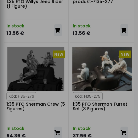
1:35 ETO Willys Jeep Rider
produkt-FI35-277
(1 Figure)
In stock
In stock
13.56 €
13.56 €
NEW
NEW
Kód: FI35-276
Kód: FI35-275
1:35 PTO Sherman Crew (5
1:35 PTO Sherman Turret
Figures)
Set (3 Figures)
In stock
In stock
54.36 €
37.56 €