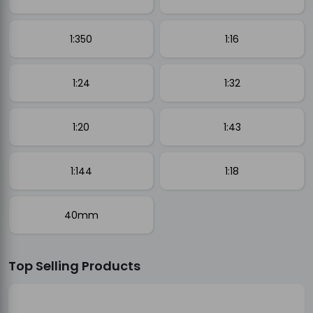
1:350
1:16
1:24
1:32
1:20
1:43
1:144
1:18
40mm
Top Selling Products