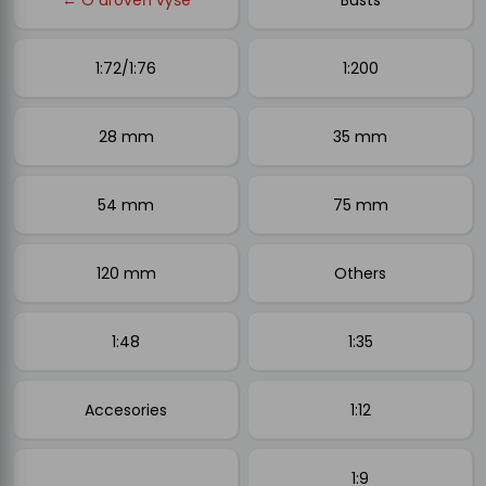
1:72/1:76
1:200
28 mm
35 mm
54 mm
75 mm
120 mm
Others
1:48
1:35
Accesories
1:12
1:9