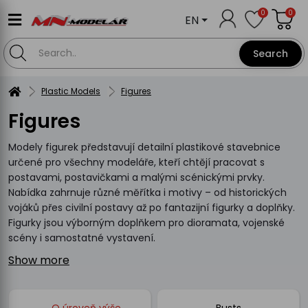
0
0
EN
Search
Plastic Models
Figures
Figures
Modely figurek představují detailní plastikové stavebnice
určené pro všechny modeláře, kteří chtějí pracovat s
postavami, postavičkami a malými scénickými prvky.
Nabídka zahrnuje různé měřítka i motivy – od historických
vojáků přes civilní postavy až po fantazijní figurky a doplňky.
Figurky jsou výborným doplňkem pro dioramata, vojenské
scény i samostatné vystavení.
Show more
← O úroveň výše
Busts