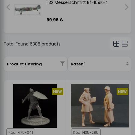
1:32 Messerschmitt Bf-109K-4
99.96 €
Total Found
6308
products
Product filtering
Řazení
NEW
NEW
Kód: FI75-041
Kód: FI35-285