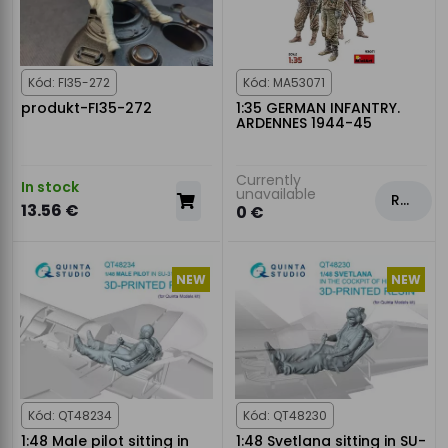
Kód: FI35-272
Kód: MA53071
produkt-FI35-272
1:35 GERMAN INFANTRY.
ARDENNES 1944-45
Currently
In stock
unavailable
Rezervovat
13.56 €
0 €
NEW
NEW
Kód: QT48234
Kód: QT48230
1:48 Male pilot sitting in
1:48 Svetlana sitting in SU-