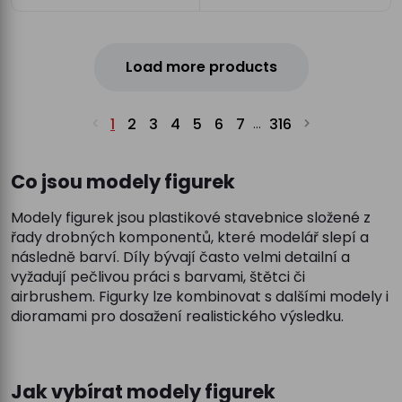
Load more products
1
2
3
4
5
6
7
316
...
Co jsou modely figurek
Modely figurek jsou plastikové stavebnice složené z
řady drobných komponentů, které modelář slepí a
následně barví. Díly bývají často velmi detailní a
vyžadují pečlivou práci s barvami, štětci či
airbrushem. Figurky lze kombinovat s dalšími modely i
dioramami pro dosažení realistického výsledku.
Jak vybírat modely figurek