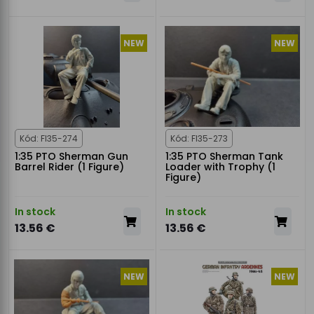
NEW
NEW
Kód: FI35-274
Kód: FI35-273
1:35 PTO Sherman Gun
1:35 PTO Sherman Tank
Barrel Rider (1 Figure)
Loader with Trophy (1
Figure)
In stock
In stock
13.56 €
13.56 €
NEW
NEW