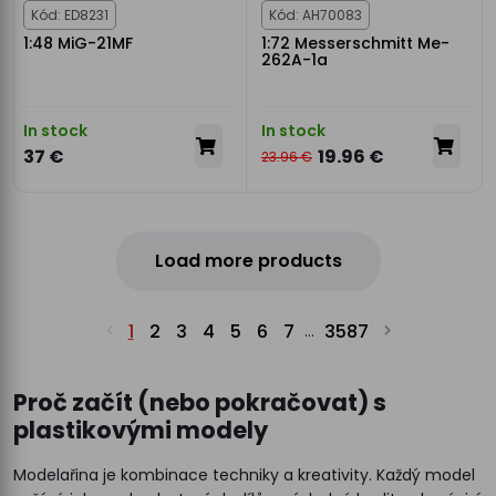
Kód: ED8231
Kód: AH70083
1:48 MiG-21MF
1:72 Messerschmitt Me-
262A-1a
In stock
In stock
37 €
19.96 €
23.96 €
Load more products
1
2
3
4
5
6
7
3587
...
Proč začít (nebo pokračovat) s
plastikovými modely
Modelařina je kombinace techniky a kreativity. Každý model