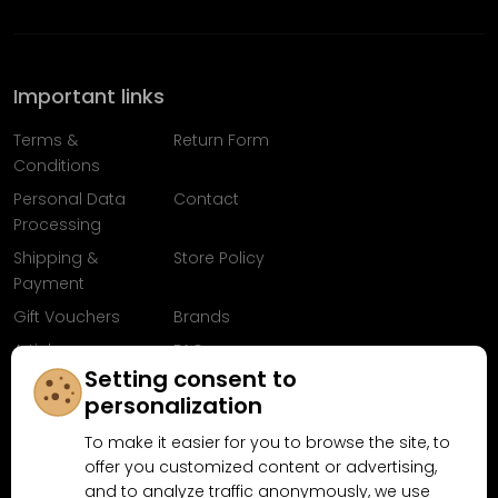
Important links
Terms &
Return Form
Conditions
Personal Data
Contact
Processing
Shipping &
Store Policy
Payment
Gift Vouchers
Brands
Articles
FAQ
Setting consent to
Follow us on
personalization
Facebook
To make it easier for you to browse the site, to
offer you customized content or advertising,
and to analyze traffic anonymously, we use