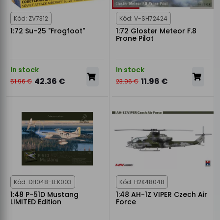
Kód: ZV7312
Kód: V-SH72424
1:72 Su-25 "Frogfoot"
1:72 Gloster Meteor F.8
Prone Pilot
In stock
In stock
42.36 €
11.96 €
51.96 €
23.96 €
Kód: DH048-LEK003
Kód: H2K48048
1:48 P-51D Mustang
1:48 AH-1Z VIPER Czech Air
LIMITED Edition
Force