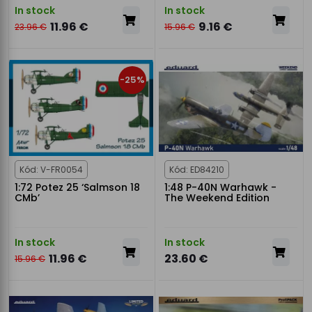
In stock
In stock
11.96 €
9.16 €
23.96 €
15.96 €
-25%
Kód: V-FR0054
Kód: ED84210
1:72 Potez 25 ‘Salmson 18
1:48 P-40N Warhawk -
CMb’
The Weekend Edition
In stock
In stock
11.96 €
23.60 €
15.96 €