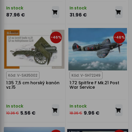
In stock
In stock
87.96 €
31.96 €
-46%
-46%
Kód: V-SA35002
Kód: V-SH72249
1:35 7,5 cm horský kanón
1:72 Spitfire F Mk.21 Post
vz.15
War Service
In stock
In stock
5.56 €
9.96 €
10.36 €
18.36 €