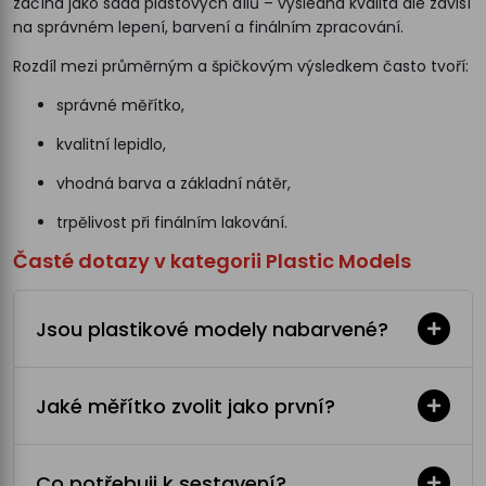
začíná jako sada plastových dílů – výsledná kvalita ale závisí
na správném lepení, barvení a finálním zpracování.
Rozdíl mezi průměrným a špičkovým výsledkem často tvoří:
správné měřítko,
kvalitní lepidlo,
vhodná barva a základní nátěr,
trpělivost při finálním lakování.
Časté dotazy v kategorii Plastic Models
Jsou plastikové modely nabarvené?
Jaké měřítko zvolit jako první?
Co potřebuji k sestavení?