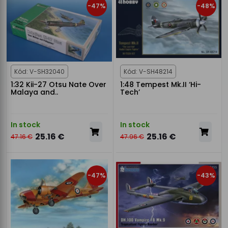
-47%
-48%
Kód: V-SH32040
Kód: V-SH48214
1:32 Kii-27 Otsu Nate Over
1:48 Tempest Mk.II ‘Hi-
Malaya and..
Tech’
In stock
In stock
25.16 €
25.16 €
47.16 €
47.96 €
-47%
-43%