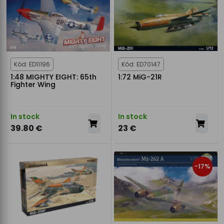
Kód: ED11196
Kód: ED70147
1:48 MIGHTY EIGHT: 65th
1:72 MiG-21R
Fighter Wing
In stock
In stock
39.80 €
23 €
-17%