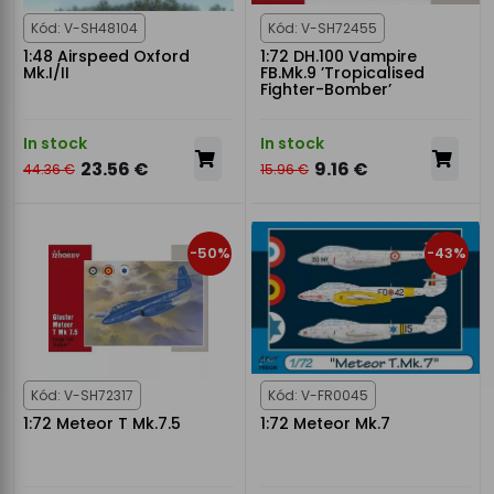
Kód: V-SH48104
Kód: V-SH72455
1:48 Airspeed Oxford
1:72 DH.100 Vampire
Mk.I/II
FB.Mk.9 ’Tropicalised
Fighter-Bomber’
In stock
In stock
23.56 €
9.16 €
44.36 €
15.96 €
-50%
-43%
Kód: V-SH72317
Kód: V-FR0045
1:72 Meteor T Mk.7.5
1:72 Meteor Mk.7