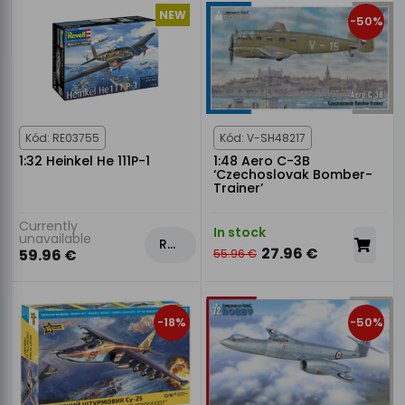
NEW
-50%
Kód: RE03755
Kód: V-SH48217
1:32 Heinkel He 111P-1
1:48 Aero C-3B
‘Czechoslovak Bomber-
Trainer’
Currently
In stock
unavailable
Rezervovat
27.96 €
59.96 €
55.96 €
-18%
-50%