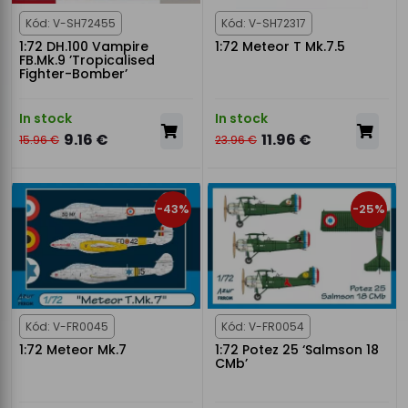
Kód: V-SH72455
Kód: V-SH72317
1:72 DH.100 Vampire
1:72 Meteor T Mk.7.5
FB.Mk.9 ’Tropicalised
Fighter-Bomber’
In stock
In stock
9.16 €
11.96 €
15.96 €
23.96 €
-43%
-25%
Kód: V-FR0045
Kód: V-FR0054
1:72 Meteor Mk.7
1:72 Potez 25 ‘Salmson 18
CMb’