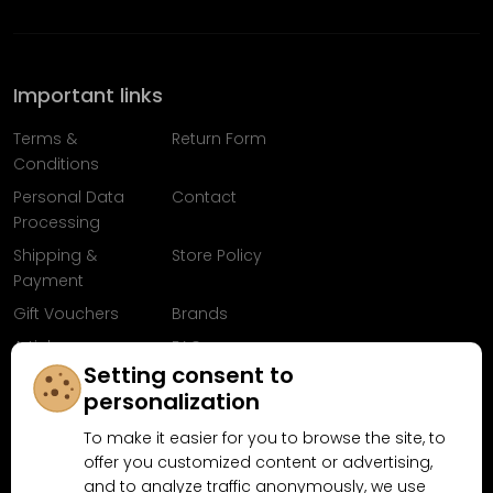
Important links
Terms &
Return Form
Conditions
Personal Data
Contact
Processing
Shipping &
Store Policy
Payment
Gift Vouchers
Brands
Articles
FAQ
Setting consent to
Follow us on
personalization
Facebook
To make it easier for you to browse the site, to
offer you customized content or advertising,
and to analyze traffic anonymously, we use