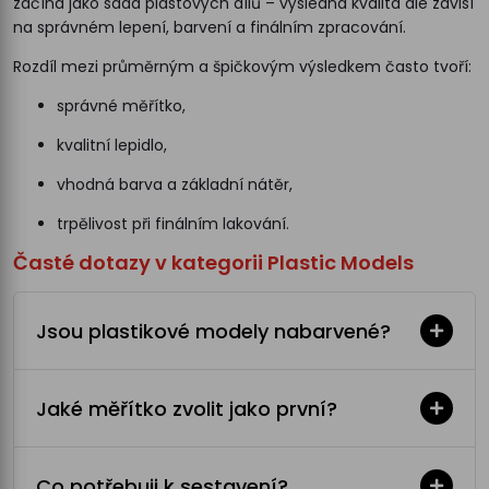
začíná jako sada plastových dílů – výsledná kvalita ale závisí
na správném lepení, barvení a finálním zpracování.
Rozdíl mezi průměrným a špičkovým výsledkem často tvoří:
správné měřítko,
kvalitní lepidlo,
vhodná barva a základní nátěr,
trpělivost při finálním lakování.
Časté dotazy v kategorii Plastic Models
Jsou plastikové modely nabarvené?
Jaké měřítko zvolit jako první?
Co potřebuji k sestavení?