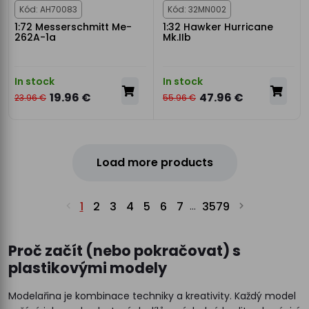
Kód: AH70083
Kód: 32MN002
1:72 Messerschmitt Me-
1:32 Hawker Hurricane
262A-1a
Mk.IIb
In stock
In stock
19.96 €
47.96 €
23.96 €
55.96 €
Load more products
1
2
3
4
5
6
7
3579
...
Proč začít (nebo pokračovat) s
plastikovými modely
Modelařina je kombinace techniky a kreativity. Každý model