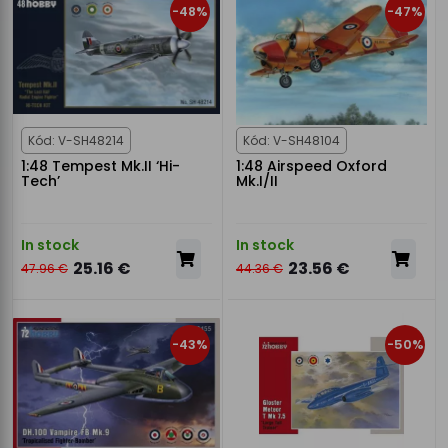
-48%
-47%
Kód: V-SH48214
Kód: V-SH48104
1:48 Tempest Mk.II ‘Hi-
1:48 Airspeed Oxford
Tech’
Mk.I/II
In stock
In stock
25.16 €
23.56 €
47.96 €
44.36 €
-43%
-50%