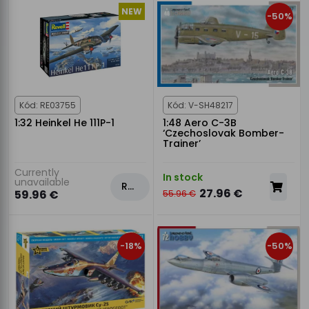
NEW
-50%
Kód: RE03755
Kód: V-SH48217
1:32 Heinkel He 111P-1
1:48 Aero C-3B
‘Czechoslovak Bomber-
Trainer’
Currently
In stock
unavailable
Rezervovat
27.96 €
59.96 €
55.96 €
-18%
-50%