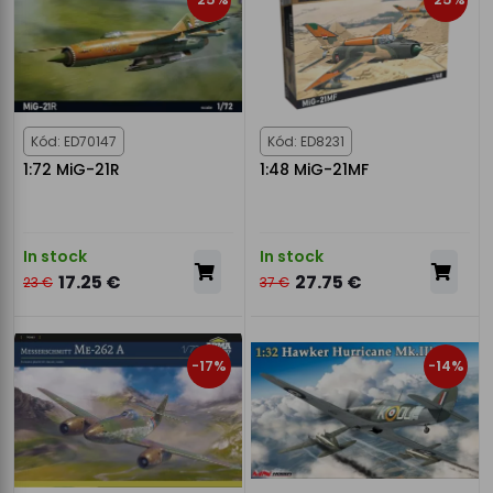
Kód: ED70147
Kód: ED8231
1:72 MiG-21R
1:48 MiG-21MF
In stock
In stock
17.25 €
27.75 €
23 €
37 €
-17%
-14%