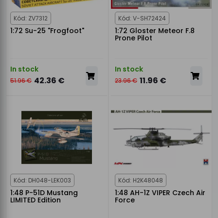
Kód: ZV7312
Kód: V-SH72424
1:72 Su-25 "Frogfoot"
1:72 Gloster Meteor F.8
Prone Pilot
In stock
In stock
42.36 €
11.96 €
51.96 €
23.96 €
Kód: DH048-LEK003
Kód: H2K48048
1:48 P-51D Mustang
1:48 AH-1Z VIPER Czech Air
LIMITED Edition
Force