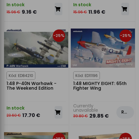
In stock
In stock
9.16 €
11.96 €
15.96 €
15.96 €
-25%
-25%
Kód: ED84210
Kód: ED11196
1:48 P-40N Warhawk -
1:48 MIGHTY EIGHT: 65th
The Weekend Edition
Fighter Wing
Currently
In stock
unavailable
Rezervovat
17.70 €
29.85 €
23.60 €
39.80 €
-25%
-25%