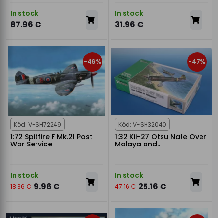
In stock
In stock
87.96 €
31.96 €
-46%
-47%
Kód: V-SH72249
Kód: V-SH32040
1:72 Spitfire F Mk.21 Post
1:32 Kii-27 Otsu Nate Over
War Service
Malaya and..
In stock
In stock
9.96 €
25.16 €
18.36 €
47.16 €