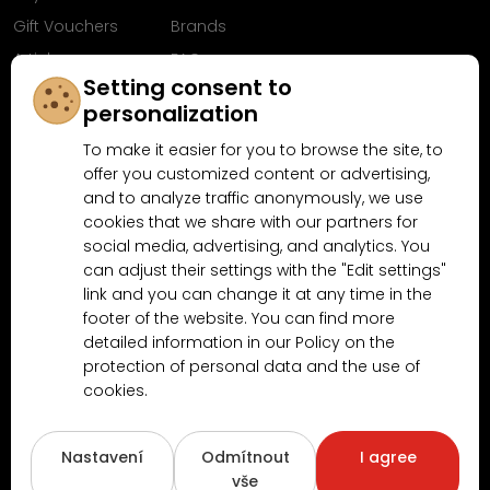
Gift Vouchers
Brands
Articles
FAQ
Setting consent to
Follow us on
personalization
Facebook
To make it easier for you to browse the site, to
offer you customized content or advertising,
and to analyze traffic anonymously, we use
cookies that we share with our partners for
Why shop at MN-Modelar.com
social media, advertising, and analytics. You
can adjust their settings with the "Edit settings"
link and you can change it at any time in the
4.9/5
footer of the website. You can find more
4.5/5
(10481x)
(189x)
detailed information in our Policy on the
protection of personal data and the use of
cookies.
Nastavení
Odmítnout
I agree
vše
Copyright © 2026
www.MN-Modelar.cz
. All rights reserved.