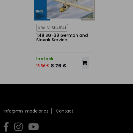
Kód: V-SH48141
1:48 SG-38 German and
Slovak Service
In stock
8.76 €
15.56 €
info@mn-modelar.cz
Contact