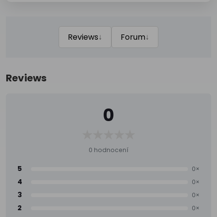
↓
↓
Reviews
Forum
Reviews
0
0 hodnocení
5
0×
4
0×
3
0×
2
0×