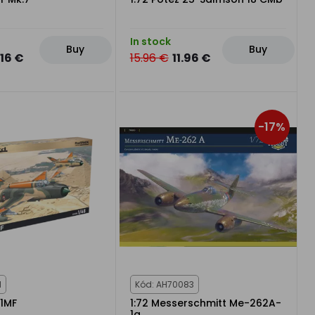
In stock
Buy
Buy
.16 €
15.96 €
11.96 €
-17%
1
Kód: AH70083
21MF
1:72 Messerschmitt Me-262A-
1a