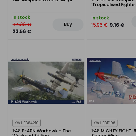
’Tropicalised Fight
In stock
In stock
44.36 €
Buy
15.96 €
9.16 €
23.56 €
Kód: ED84210
Kód: ED11196
1:48 P-40N Warhawk - The
1:48 MIGHTY EIGHT: 
Weekend Edition
Fighter Wing