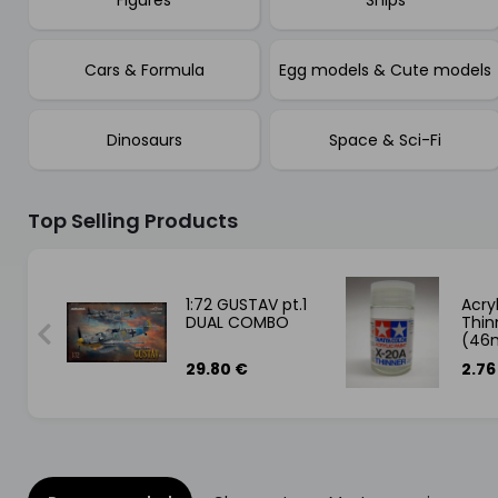
Cars & Formula
Egg models & Cute models
Dinosaurs
Space & Sci-Fi
Top Selling Products
1:72 GUSTAV pt.1
Acryl
DUAL COMBO
Thin
(46m
na a
29.80 €
2.76
barv