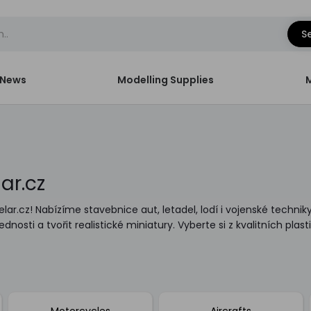
S
News
Modelling Supplies
ar.cz
r.cz! Nabízíme stavebnice aut, letadel, lodí i vojenské techniky
ednosti a tvořit realistické miniatury. Vyberte si z kvalitních pl
Motorcycles
Aircrafts