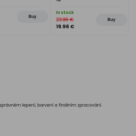
In stock
Buy
23.96 €
Buy
19.96 €
 správném lepení, barvení a finálním zpracování.