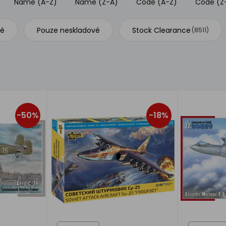
Name (A-Z)
Name (Z-A)
Code (A-Z)
Code (Z
vé
Pouze neskladové
Stock Clearance
(8511)
-50%
-18%