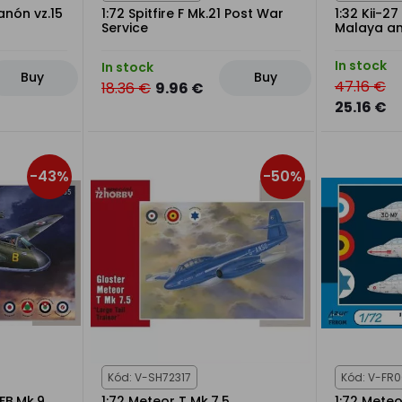
anón vz.15
1:72 Spitfire F Mk.21 Post War
1:32 Kii-2
Service
Malaya an
In stock
In stock
Buy
Buy
47.16 €
18.36 €
9.96 €
25.16 €
-43%
-50%
Kód: V-SH72317
Kód: V-FR
FB.Mk.9
1:72 Meteor T Mk.7.5
1:72 Meteo