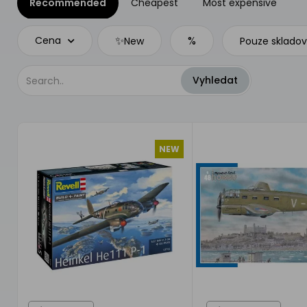
Recommended
Cheapest
Most expensive
✨
%
Cena
New
Pouze sklado
NEW