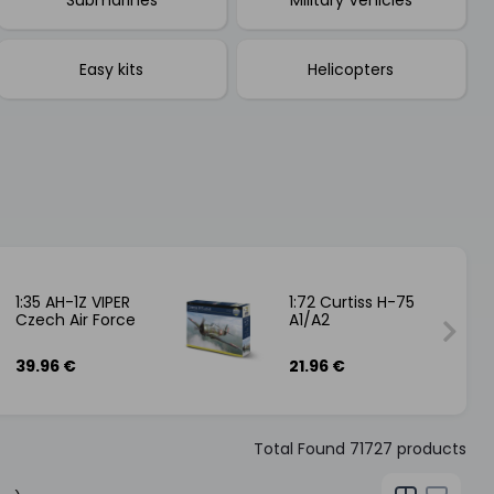
Easy kits
Helicopters
1:35 AH-1Z VIPER
1:72 Curtiss H-75
Czech Air Force
A1/A2
39.96 €
21.96 €
Total Found
71727
products