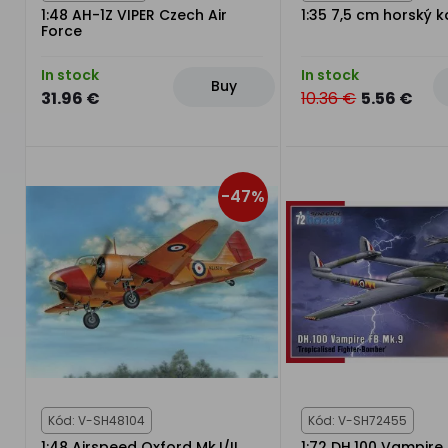
1:48 AH-1Z VIPER Czech Air
1:35 7,5 cm horský k
Force
In stock
In stock
Buy
31.96 €
10.36 €
5.56 €
-47%
Kód: V-SH48104
Kód: V-SH72455
1:48 Airspeed Oxford Mk.I/II
1:72 DH.100 Vampire 