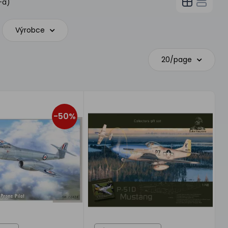
-a)
Výrobce
20/page
-50%