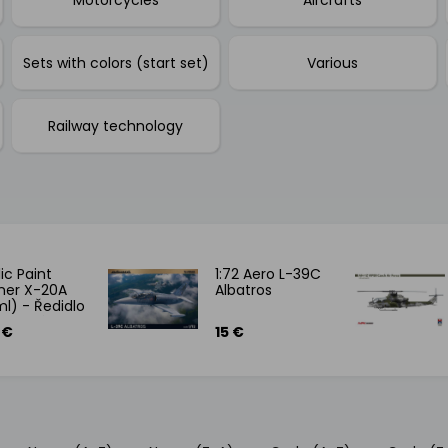
Sets with colors (start set)
Various
Railway technology
ic Paint
1:72 Aero L-39C
ner X-20A
Albatros
l) - Ředidlo
krylové
 €
15 €
y