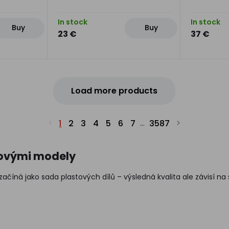
In stock
In stock
Buy
Buy
23 €
37 €
Load more products
1
2
3
4
5
6
7
3587
...
kovými modely
ačíná jako sada plastových dílů – výsledná kvalita ale závisí na