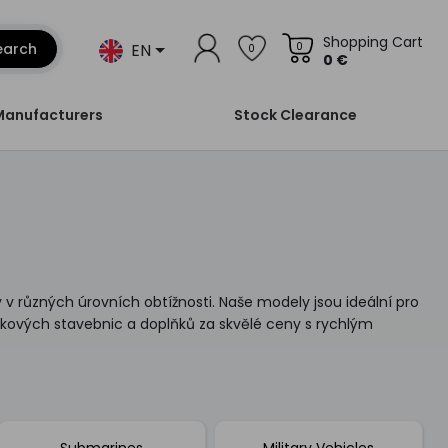
Shopping Cart
EN
earch
0
0
0 €
Manufacturers
Stock Clearance
 v různých úrovních obtížnosti. Naše modely jsou ideální pro
astikových stavebnic a doplňků za skvělé ceny s rychlým
Submarines
Military Vehicles