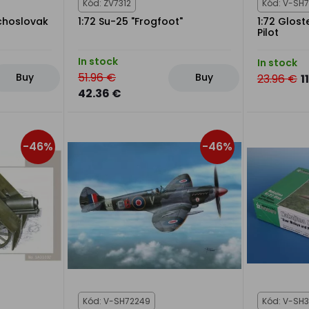
Kód: ZV7312
Kód: V-SH
echoslovak
1:72 Su-25 "Frogfoot"
1:72 Glost
Pilot
In stock
In stock
51.96 €
Buy
Buy
23.96 €
1
42.36 €
-46%
-46%
Kód: V-SH72249
Kód: V-SH