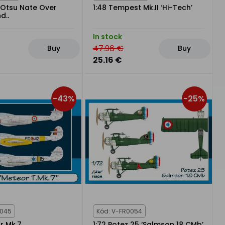
7 Otsu Nate Over
1:48 Tempest Mk.II ‘Hi-Tech’
d..
In stock
47.96 €
Buy
Buy
25.16 €
-43%
-25%
0045
Kód: V-FR0054
r Mk.7
1:72 Potez 25 ‘Salmson 18 CMb’