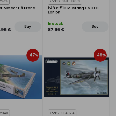
72424
Kód: DH048-LEK003
er Meteor F.8 Prone
1:48 P-51D Mustang LIMITED
Edition
In stock
Buy
Buy
1.96 €
87.96 €
-47%
-48%
32040
Kód: V-SH48214