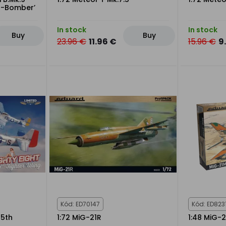
er-Bomber’
In stock
In stock
Buy
Buy
23.96 €
11.96 €
15.96 €
9
Kód: ED70147
Kód: ED823
65th
1:72 MiG-21R
1:48 MiG-