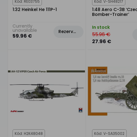
Kód: RE03755
Kód: V-SH48217
1:32 Heinkel He 111P-1
1:48 Aero C-3B ‘Cz
Bomber-Trainer’
Currently
In stock
unavailable
Rezervovat
55.96 €
59.96 €
27.96 €
Kód: H2K48048
Kód: V-SA35002