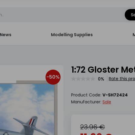
S
News
Modelling Supplies
1:72 Gloster Me
-50%
Rate this pr
0%
Product Code:
V-SH72424
Manufacturer:
Sale
23.96 €