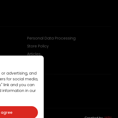
Personal Data Processing
Store Policy
Articles
 or advertising, and
ers for social media,
gs" link and you can
d information in our
I agree
Created by