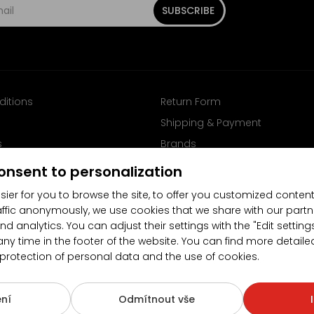
SUBSCRIBE
ditions
Return Form
Shipping & Payment
s
Brands
Follow us on Facebook
onsent to personalization
sier for you to browse the site, to offer you customized content
affic anonymously, we use cookies that we share with our partn
nd analytics. You can adjust their settings with the "Edit settin
any time in the footer of the website. You can find more detaile
 protection of personal data and the use of cookies.
4.5/5
(10481x)
(189x)
ní
Odmítnout vše