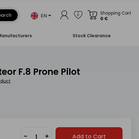
Shopping Cart
EN
earch
0
0
0 €
Manufacturers
Stock Clearance
teor F.8 Prone Pilot
oduct
Add to Cart