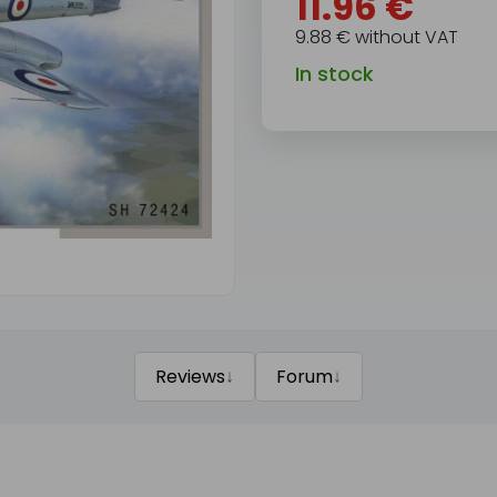
11.96 €
9.88 € without VAT
In stock
↓
↓
Reviews
Forum