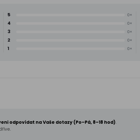
5
0×
4
0×
3
0×
2
0×
1
0×
aveni odpovídat na Vaše dotazy (Po–Pá, 8–18 hod)
.
říve.