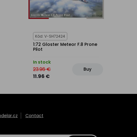
Kód: V-SH72424
1:72 Gloster Meteor F.8 Prone
Pilot
In stock
23.96 €
Buy
11.96 €
elar.cz
Contact