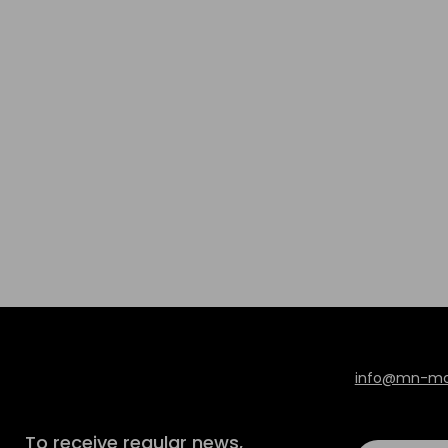
info@mn-mod
To receive regular news,