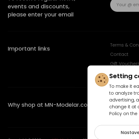
events and discounts,
please enter your email
Terms & Con
Important links
Contact
Gift Voucher
FAQ
Setting c
To make it ea
to analyze tr
advertising, a
Why shop at MN-Modelar.com
change it at 
Policy on the
4.9/5
Nastave