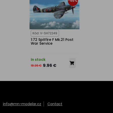
-46%
Kód: V-SH72249
1:72 Spitfire F Mk.21 Post
War Service
In stock
9.96 €
18.36 €
info@mn-modelar.cz
Contact