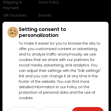
Shipping &
Store Policy
Payment
Gift Vouchers
Brands
Articles
FAQ
Setting consent to
Follow us on
personalization
Facebook
To make it easier for you to browse the site, to
offer you customized content or advertising,
and to analyze traffic anonymously, we use
cookies that we share with our partners for
Why shop at MN-Modelar.com
social media, advertising, and analytics. You
can adjust their settings with the "Edit settings"
link and you can change it at any time in the
footer of the website. You can find more
4.9/5
4.5/5
(10481x)
(189x)
detailed information in our Policy on the
protection of personal data and the use of
cookies.