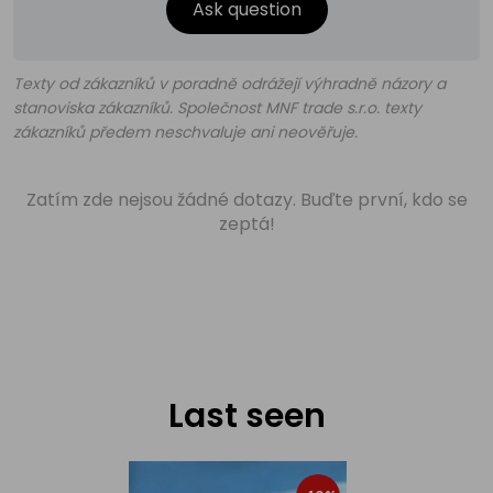
Ask question
Texty od zákazníků v poradně odrážejí výhradně názory a
stanoviska zákazníků. Společnost MNF trade s.r.o. texty
zákazníků předem neschvaluje ani neověřuje.
Zatím zde nejsou žádné dotazy. Buďte první, kdo se
zeptá!
Last seen