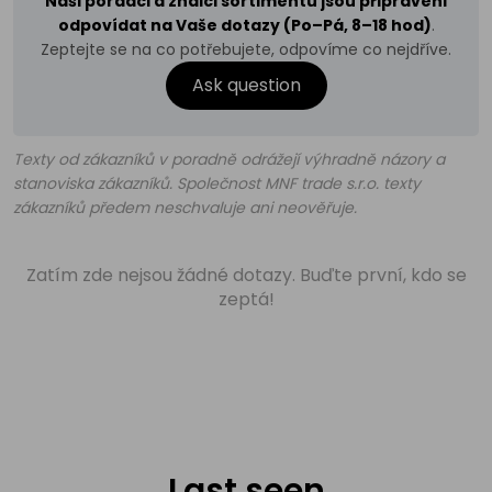
Naši poradci a znalci sortimentu jsou připraveni
odpovídat na Vaše dotazy (Po–Pá, 8–18 hod)
.
Zeptejte se na co potřebujete, odpovíme co nejdříve.
Ask question
Texty od zákazníků v poradně odrážejí výhradně názory a
stanoviska zákazníků. Společnost MNF trade s.r.o. texty
zákazníků předem neschvaluje ani neověřuje.
Zatím zde nejsou žádné dotazy. Buďte první, kdo se
zeptá!
Last seen