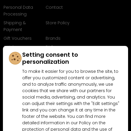
Personal Data
Contact
Processing
Shipping &
Store Policy
Payment
Gift Vouchers
Brands
Articles
FAQ
Setting consent to
Follow us on
personalization
Facebook
To make it easier for you to browse the site, to
offer you customized content or advertising,
and to analyze traffic anonymously, we use
cookies that we share with our partners for
Why shop at MN-Modelar.com
social media, advertising, and analytics. You
can adjust their settings with the "Edit settings"
link and you can change it at any time in the
4.9/5
footer of the website. You can find more
4.5/5
(10481x)
(189x)
detailed information in our Policy on the
protection of personal data and the use of