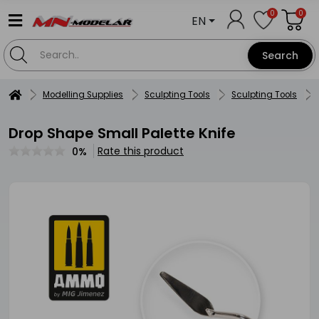
0
0
EN
Search
Modelling Supplies
Sculpting Tools
Sculpting Tools
Drop Shape Small Palette Knife
Rate this product
0%