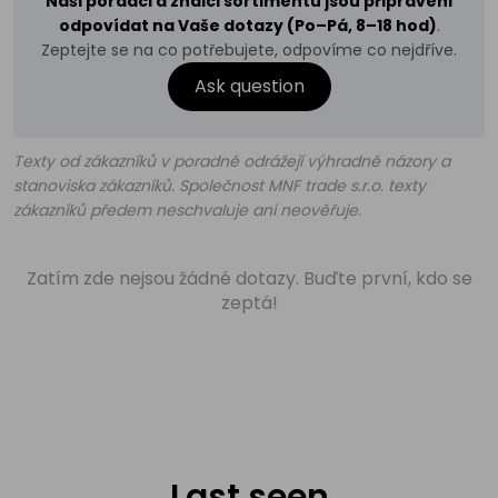
Naši poradci a znalci sortimentu jsou připraveni
odpovídat na Vaše dotazy (Po–Pá, 8–18 hod)
.
Zeptejte se na co potřebujete, odpovíme co nejdříve.
Ask question
Texty od zákazníků v poradně odrážejí výhradně názory a
stanoviska zákazníků. Společnost MNF trade s.r.o. texty
zákazníků předem neschvaluje ani neověřuje.
Zatím zde nejsou žádné dotazy. Buďte první, kdo se
zeptá!
Last seen