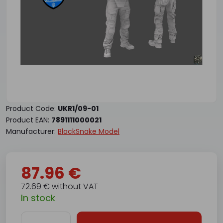
Product Code:
UKR1/09-01
Product EAN:
7891111000021
Manufacturer:
BlackSnake Model
87.96 €
72.69 € without VAT
In stock