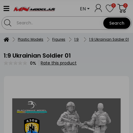
0
0
EN
Search
Plastic Models
Figures
1:9
1:9 Ukrainian Soldier 01
1:9 Ukrainian Soldier 01
Rate this product
0%