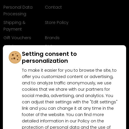
Personal Data
Contact
Processing
Shipping &
Store Policy
Payment
Gift Vouchers
Brands
Articles
FAQ
Setting consent to
Follow us on
personalization
Facebook
To make it easier for you to browse the site, to
offer you customized content or advertising,
and to analyze traffic anonymously, we use
cookies that we share with our partners for
Why shop at MN-Modelar.com
social media, advertising, and analytics. You
can adjust their settings with the "Edit settings"
link and you can change it at any time in the
4.9/5
footer of the website. You can find more
4.5/5
(10481x)
(189x)
detailed information in our Policy on the
protection of personal data and the use of