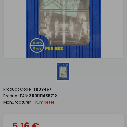
Product Code:
TR03457
Product EAN:
8591111486712
Manufacturer:
Trumpeter
5.16 €