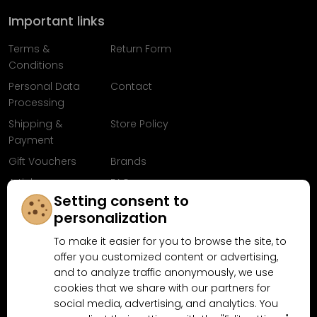
Important links
Terms &
Return Form
Conditions
Personal Data
Contact
Processing
Shipping &
Store Policy
Payment
Gift Vouchers
Brands
Articles
FAQ
Setting consent to
Follow us on
personalization
Facebook
To make it easier for you to browse the site, to
offer you customized content or advertising,
and to analyze traffic anonymously, we use
cookies that we share with our partners for
Why shop at MN-Modelar.com
social media, advertising, and analytics. You