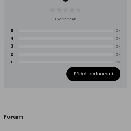
0 hodnocení
5
0×
4
0×
3
0×
2
0×
1
0×
Přidat hodnocení
Forum