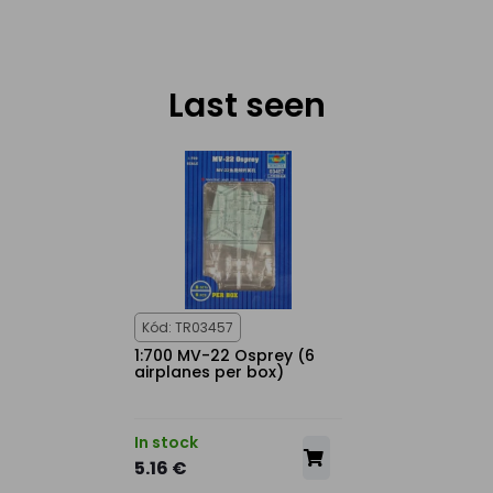
Last seen
Kód: TR03457
1:700 MV-22 Osprey (6
airplanes per box)
In stock
5.16 €