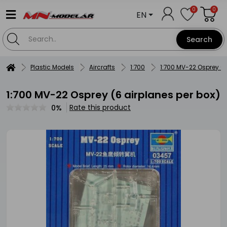
0
0
EN
Search
Plastic Models
Aircrafts
1:700
1:700 MV-22 Osprey (6
1:700 MV-22 Osprey (6 airplanes per box)
Rate this product
0%