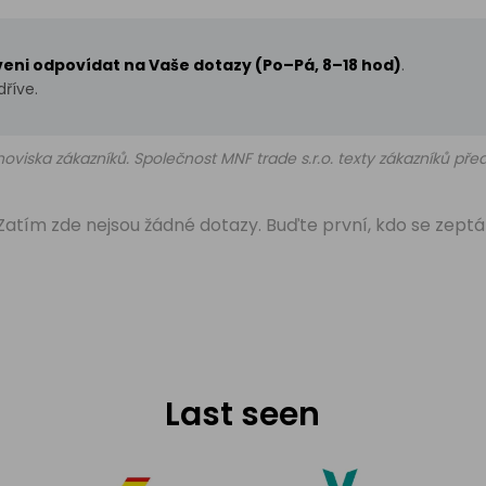
aveni odpovídat na Vaše dotazy (Po–Pá, 8–18 hod)
.
říve.
oviska zákazníků. Společnost MNF trade s.r.o. texty zákazníků př
Zatím zde nejsou žádné dotazy. Buďte první, kdo se zeptá
Last seen