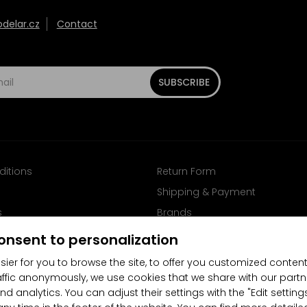
elar.cz
Contact
SUBSCRIBE
ditions
Return Form
Shipping & Payment
s
Brands
Follow us on Facebook
onsent to personalization
sier for you to browse the site, to offer you customized content
affic anonymously, we use cookies that we share with our partn
nd analytics. You can adjust their settings with the "Edit settin