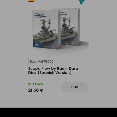
Kód: VAL75059
Scapa Flow by Ramir Dura
Díaz (Spanish Version)
In stock
Buy
21.56 €