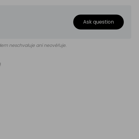
Ask question
edem neschvaluje ani neověřuje.
!