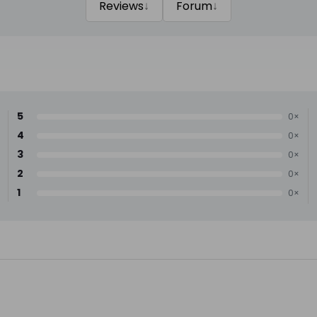
↓
↓
Reviews
Forum
5
0×
4
0×
3
0×
2
0×
1
0×