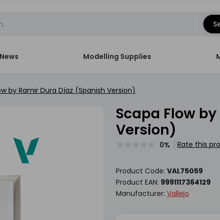
S
News
Modelling Supplies
ow by Ramir Dura Díaz (Spanish Version)
Scapa Flow by Ramir Dura Díaz (Spanish
Version)
Rate this pr
0%
Product Code:
VAL75059
Product EAN:
9991117364129
Manufacturer:
Vallejo