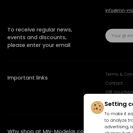
info@mn-mod
To receive regular news,
events and discounts,
please enter your email
Terms & Con
Important links
Contact
Gift Voucher
FAQ
Setting c
To make it ea
to analyze tr
advertising, a
Why shop at MN-Modelar.com