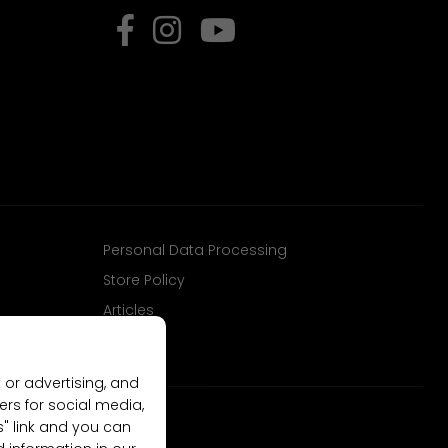
Personal Data Processing
Store Policy
Articles
 or advertising, and
ers for social media,
gs" link and you can