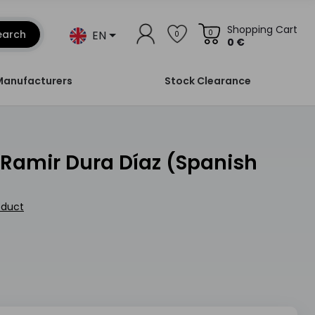
Shopping Cart
EN
earch
0
0
0 €
Manufacturers
Stock Clearance
oduct