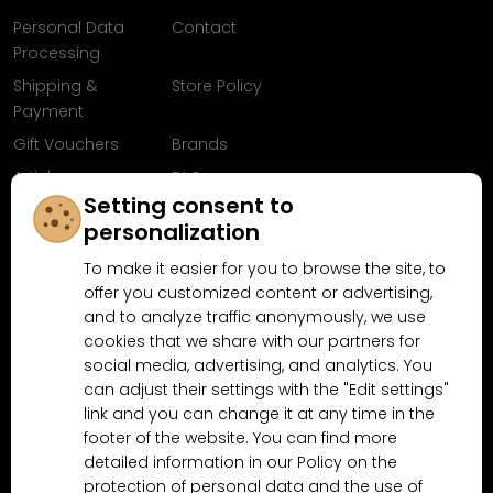
Personal Data
Contact
Processing
Shipping &
Store Policy
Payment
Gift Vouchers
Brands
Articles
FAQ
Setting consent to
Follow us on
personalization
Facebook
To make it easier for you to browse the site, to
offer you customized content or advertising,
and to analyze traffic anonymously, we use
cookies that we share with our partners for
Why shop at MN-Modelar.com
social media, advertising, and analytics. You
can adjust their settings with the "Edit settings"
link and you can change it at any time in the
4.9/5
footer of the website. You can find more
4.5/5
(10481x)
(189x)
detailed information in our Policy on the
protection of personal data and the use of