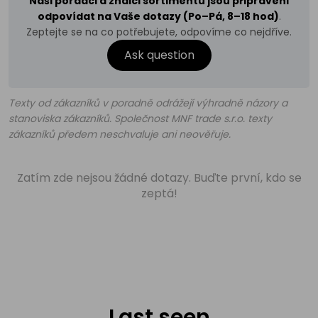
Naši poradci a znalci sortimentu jsou připraveni
odpovídat na Vaše dotazy (Po–Pá, 8–18 hod)
.
Zeptejte se na co potřebujete, odpovíme co nejdříve.
Ask question
Texty od zákazníků v poradně odrážejí výhradně názory a
stanoviska zákazníků. Společnost MNF trade s.r.o. texty
zákazníků předem neschvaluje ani neověřuje.
Zatím zde nejsou žádné dotazy. Buďte první, kdo se
zeptá!
Last seen