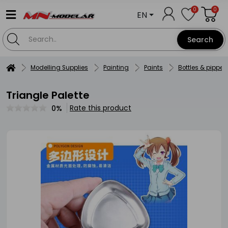
0
0
EN
Search
Modelling Supplies
Painting
Paints
Bottles & pippet
Triangle Palette
Rate this product
0%