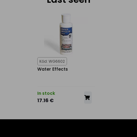
Kód: WG6602
Water Effects
In stock
17.16 €