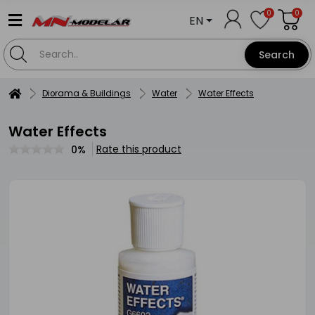
0
0
EN
Search
Diorama & Buildings
Water
Water Effects
Water Effects
Rate this product
0%