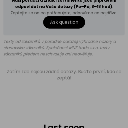
Naši poradci a znalci sortimentu jsou připraveni
odpovídat na Vaše dotazy (Po–Pá, 8–18 hod)
.
Zeptejte se na co potřebujete, odpovíme co nejdříve.
Ask question
Texty od zákazníků v poradně odrážejí výhradně názory a
stanoviska zákazníků. Společnost MNF trade s.r.o. texty
zákazníků předem neschvaluje ani neověřuje.
Zatím zde nejsou žádné dotazy. Buďte první, kdo se
zeptá!
Last seen