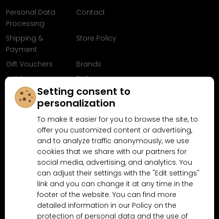
Personal Data
Contact
Processing
Shipping &
Store Policy
Payment
Gift Vouchers
Brands
Articles
FAQ
Setting consent to
Follow us on
personalization
Facebook
To make it easier for you to browse the site, to
offer you customized content or advertising,
and to analyze traffic anonymously, we use
cookies that we share with our partners for
Why shop at MN-Modelar.com
social media, advertising, and analytics. You
can adjust their settings with the "Edit settings"
link and you can change it at any time in the
4.9/5
footer of the website. You can find more
4.5/5
(10481x)
(189x)
detailed information in our Policy on the
protection of personal data and the use of