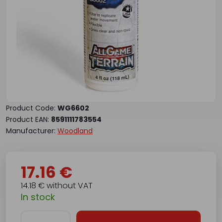
Product Code:
WG6602
Product EAN:
8591111783554
Manufacturer:
Woodland
17.16 €
14.18 € without VAT
In stock