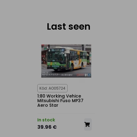
Last seen
Kód: AO05724
1:80 Working Vehice
Mitsubishi Fuso MP37
Aero Star
In stock
39.96 €