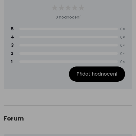
0 hodnocení
5
0×
4
0×
3
0×
2
0×
1
0×
Přidat hodnocení
Forum