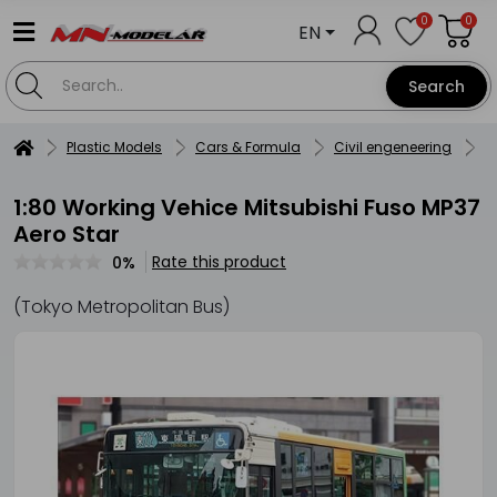
0
0
EN
Search
Plastic Models
Cars & Formula
Civil engeneering
1
1:80 Working Vehice Mitsubishi Fuso MP37
Aero Star
Rate this product
0%
(Tokyo Metropolitan Bus)