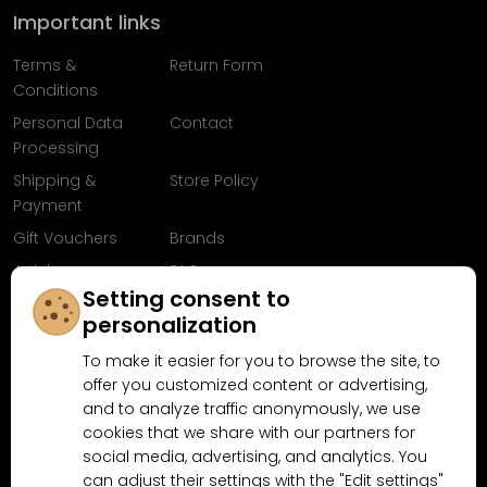
Important links
Terms &
Return Form
Conditions
Personal Data
Contact
Processing
Shipping &
Store Policy
Payment
Gift Vouchers
Brands
Articles
FAQ
Setting consent to
Follow us on
personalization
Facebook
To make it easier for you to browse the site, to
offer you customized content or advertising,
and to analyze traffic anonymously, we use
cookies that we share with our partners for
Why shop at MN-Modelar.com
social media, advertising, and analytics. You
can adjust their settings with the "Edit settings"