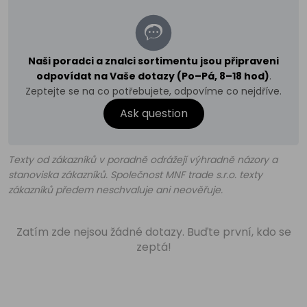
Naši poradci a znalci sortimentu jsou připraveni
odpovídat na Vaše dotazy (Po–Pá, 8–18 hod)
.
Zeptejte se na co potřebujete, odpovíme co nejdříve.
Ask question
Texty od zákazníků v poradně odrážejí výhradně názory a
stanoviska zákazníků. Společnost MNF trade s.r.o. texty
zákazníků předem neschvaluje ani neověřuje.
Zatím zde nejsou žádné dotazy. Buďte první, kdo se
zeptá!