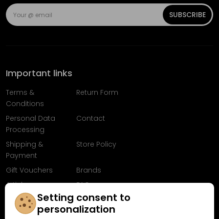
SUBSCRIBE
Important links
Terms &
Return Form
Conditions
Personal Data
Contact
Processing
Shipping &
Store Policy
Payment
Gift Vouchers
Brands
Articles
FAQ
Setting consent to
Follow us on
personalization
Facebook