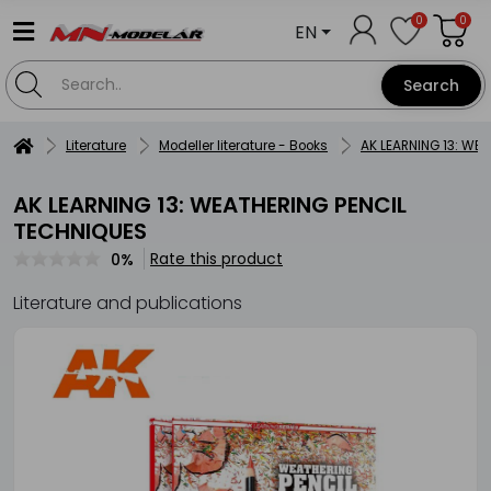
0
0
EN
Search
Literature
Modeller literature - Books
AK LEARNING 13: WE
AK LEARNING 13: WEATHERING PENCIL
TECHNIQUES
Rate this product
0%
Literature and publications