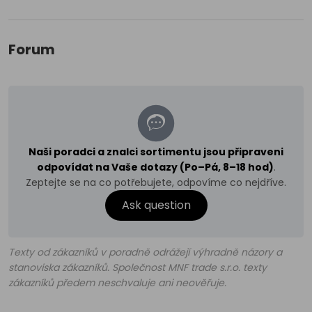
Forum
Naši poradci a znalci sortimentu jsou připraveni
odpovídat na Vaše dotazy (Po–Pá, 8–18 hod)
.
Zeptejte se na co potřebujete, odpovíme co nejdříve.
Ask question
Texty od zákazníků v poradně odrážejí výhradně názory a
stanoviska zákazníků. Společnost MNF trade s.r.o. texty
zákazníků předem neschvaluje ani neověřuje.