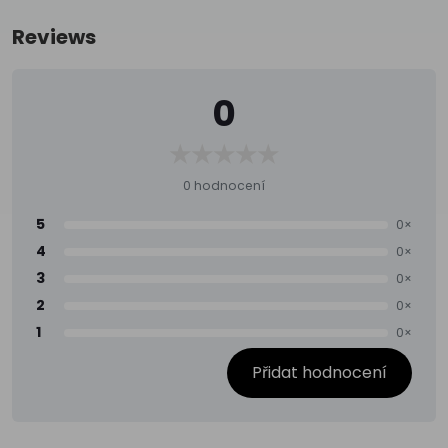
Reviews
0
0 hodnocení
5
0×
4
0×
3
0×
2
0×
1
0×
Přidat hodnocení