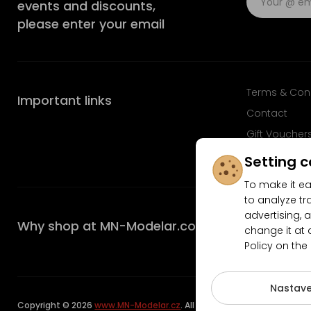
events and discounts,
please enter your email
Terms & Con
Important links
Contact
Gift Voucher
FAQ
Setting c
To make it ea
to analyze tr
advertising, a
Why shop at MN-Modelar.com
change it at 
Policy on the
4.9/5
Nastave
Copyright © 2026
www.MN-Modelar.cz
. All rights reserved.