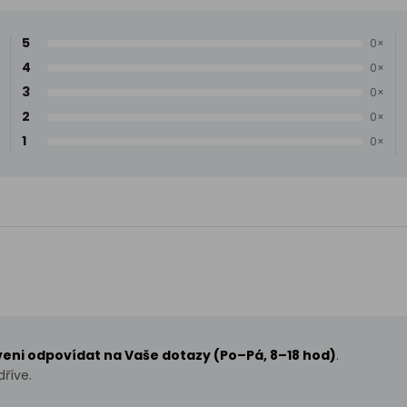
5
0×
4
0×
3
0×
2
0×
1
0×
aveni odpovídat na Vaše dotazy (Po–Pá, 8–18 hod)
.
říve.