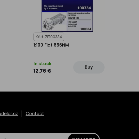
Kód: ZE100334
1:100 Fiat 666NM
In stock
Buy
12.76 €
elar.cz
Contact