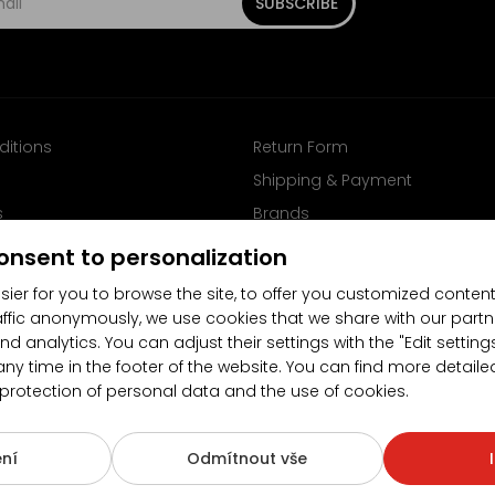
SUBSCRIBE
ditions
Return Form
Shipping & Payment
s
Brands
Follow us on Facebook
onsent to personalization
sier for you to browse the site, to offer you customized content
affic anonymously, we use cookies that we share with our partn
nd analytics. You can adjust their settings with the "Edit settin
any time in the footer of the website. You can find more detaile
 protection of personal data and the use of cookies.
4.5/5
(10481x)
(189x)
ní
Odmítnout vše