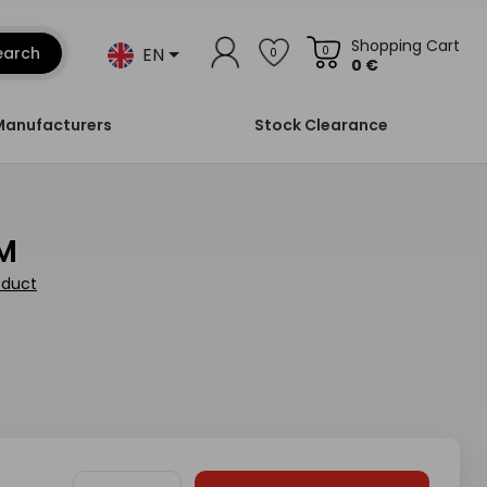
Shopping Cart
EN
earch
0
0
0 €
Manufacturers
Stock Clearance
NM
oduct