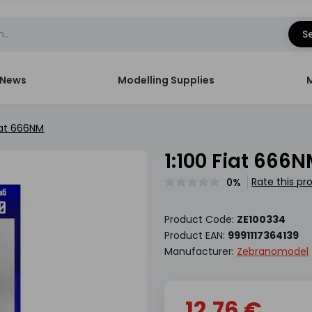
S
News
Modelling Supplies
Fiat 666NM
1:100 Fiat 666
Rate this pr
0%
Product Code:
ZE100334
Product EAN:
9991117364139
Manufacturer:
Zebranomodel
12.76 €