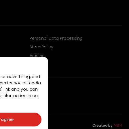
Personal Data Processing
Store Policy
Articles
 or advertising, and
ers for social media,
gs" link and you can
d information in our
I agree
Created by