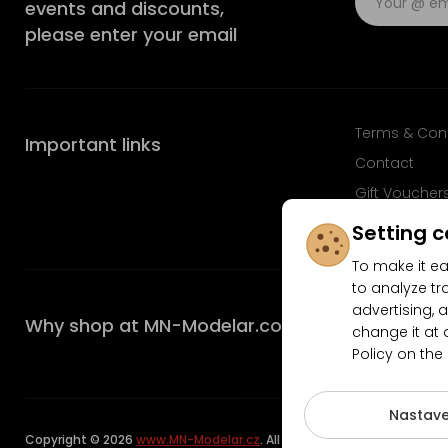
events and discounts,
please enter your email
Terms & Con
Important links
Contact
Gift Voucher
FAQ
Setting c
To make it ea
to analyze tr
advertising, a
Why shop at MN-Modelar.com
change it at 
Policy on the
4.9/5
Nastave
Copyright © 2026
www.MN-Modelar.cz
. All rights reserved.