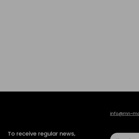
info@mn-mod
To receive regular news,