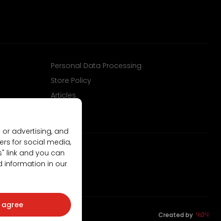
Personal Data Processing
Store Policy
Articles
 or advertising, and
ers for social media,
gs" link and you can
d information in our
I agree
Created by