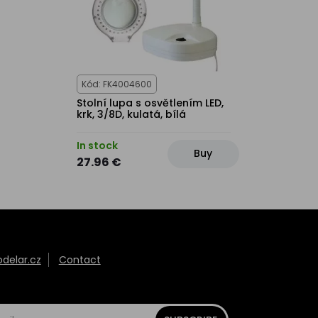
Kód: FK4004600
Stolní lupa s osvětlením LED,
krk, 3/8D, kulatá, bílá
In stock
Buy
27.96 €
elar.cz
Contact