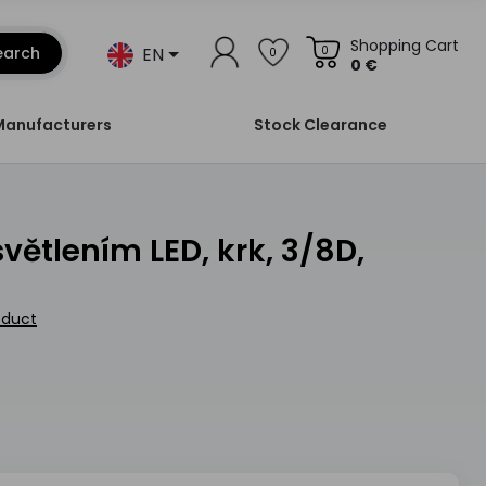
Shopping Cart
EN
earch
0
0
0 €
Manufacturers
Stock Clearance
oduct