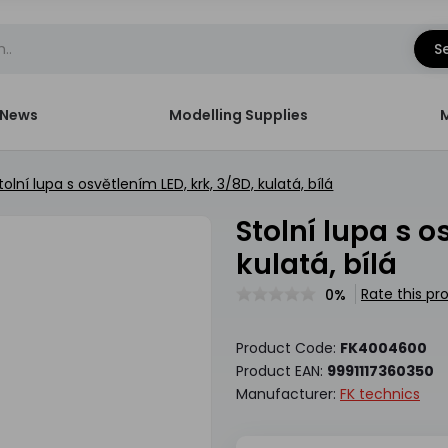
S
News
Modelling Supplies
tolní lupa s osvětlením LED, krk, 3/8D, kulatá, bílá
Stolní lupa s osvětlením LED, krk, 3/8D,
kulatá, bílá
Rate this pr
0%
Product Code:
FK4004600
Product EAN:
9991117360350
Manufacturer:
FK technics