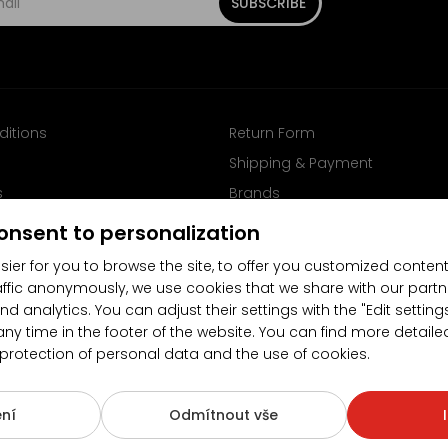
SUBSCRIBE
ditions
Return Form
Shipping & Payment
s
Brands
Follow us on Facebook
onsent to personalization
sier for you to browse the site, to offer you customized content
affic anonymously, we use cookies that we share with our partn
nd analytics. You can adjust their settings with the "Edit settin
any time in the footer of the website. You can find more detaile
 protection of personal data and the use of cookies.
4.5/5
(10481x)
(189x)
ní
Odmítnout vše