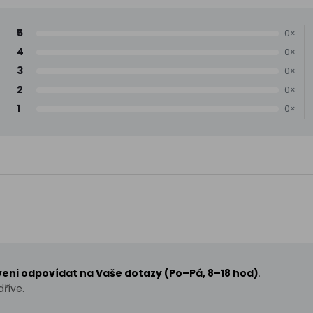
5
0×
4
0×
3
0×
2
0×
1
0×
aveni odpovídat na Vaše dotazy (Po–Pá, 8–18 hod)
.
říve.