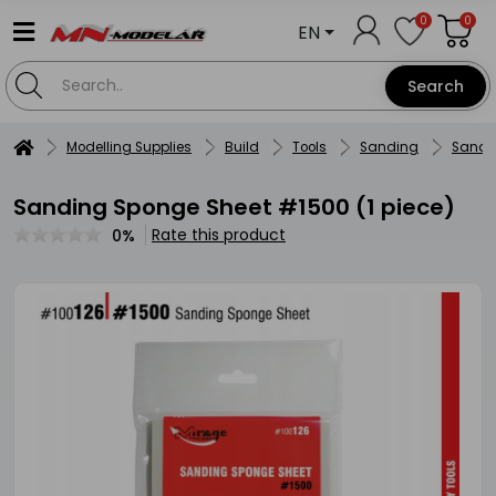
0
0
EN
Search
Modelling Supplies
Build
Tools
Sanding
Sandi
Sanding Sponge Sheet #1500 (1 piece)
Rate this product
0%