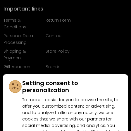
Important links
Terms &
Return Form
Conditions
Personal Data
Contact
Processing
Shipping &
Store Policy
Payment
Gift Vouchers
Brands
Articles
FAQ
Setting consent to
Follow us on
personalization
Facebook
To make it easier for you to browse the site, to
offer you customized content or advertising,
and to analyze traffic anonymously, we use
cookies that we share with our partners for
Why shop at MN-Modelar.com
social media, advertising, and analytics. You