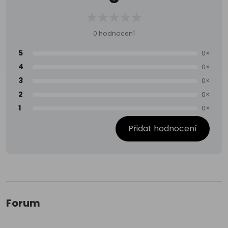
0 hodnocení
5
0×
4
0×
3
0×
2
0×
1
0×
Přidat hodnocení
Forum