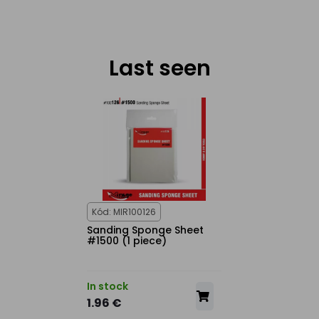
Last seen
Kód: MIR100126
Sanding Sponge Sheet
#1500 (1 piece)
In stock
1.96 €