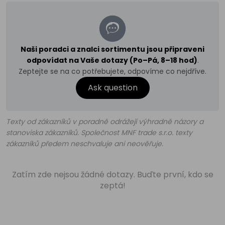
Naši poradci a znalci sortimentu jsou připraveni
odpovídat na Vaše dotazy (Po–Pá, 8–18 hod)
.
Zeptejte se na co potřebujete, odpovíme co nejdříve.
Ask question
Texty od zákazníků v poradně odrážejí výhradně názory a
stanoviska zákazníků. Společnost MNF trade s.r.o. texty
zákazníků předem neschvaluje ani neověřuje.
Zatím zde nejsou žádné dotazy. Buďte první, kdo se
zeptá!