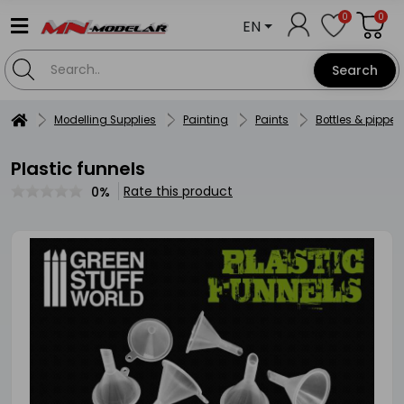
0
0
EN
Search
Modelling Supplies
Painting
Paints
Bottles & pippet
Plastic funnels
Rate this product
0%