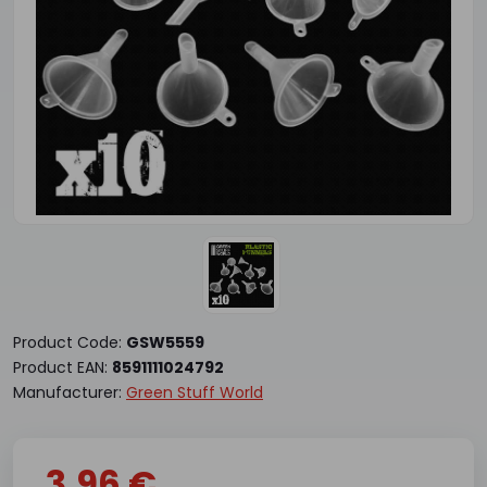
Product Code:
GSW5559
Product EAN:
8591111024792
Manufacturer:
Green Stuff World
3.96 €