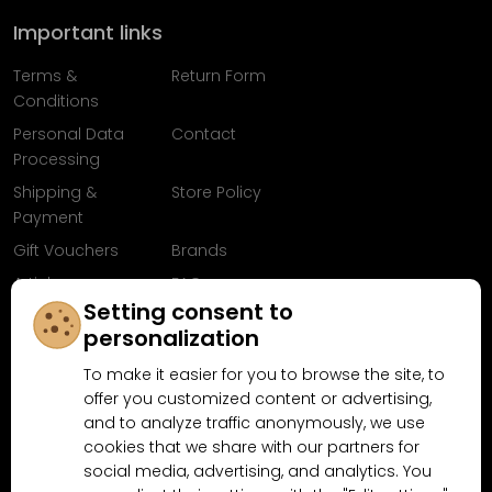
Important links
Terms &
Return Form
Conditions
Personal Data
Contact
Processing
Shipping &
Store Policy
Payment
Gift Vouchers
Brands
Articles
FAQ
Setting consent to
Follow us on
personalization
Facebook
To make it easier for you to browse the site, to
offer you customized content or advertising,
and to analyze traffic anonymously, we use
cookies that we share with our partners for
Why shop at MN-Modelar.com
social media, advertising, and analytics. You