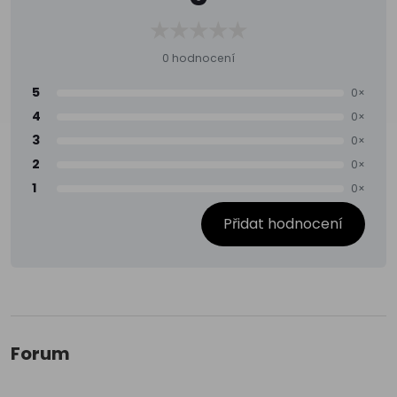
0 hodnocení
5
0×
4
0×
3
0×
2
0×
1
0×
Přidat hodnocení
Forum