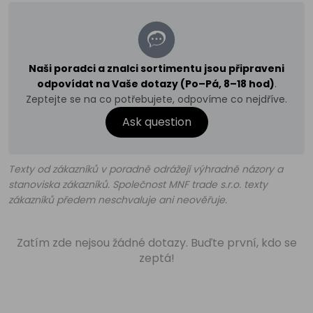
Naši poradci a znalci sortimentu jsou připraveni
odpovídat na Vaše dotazy (Po–Pá, 8–18 hod)
.
Zeptejte se na co potřebujete, odpovíme co nejdříve.
Ask question
Texty od zákazníků v poradně odrážejí výhradně názory a
stanoviska zákazníků. Společnost MNF trade s.r.o. texty
zákazníků předem neschvaluje ani neověřuje.
Zatím zde nejsou žádné dotazy. Buďte první, kdo se
zeptá!