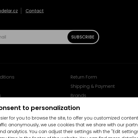
elar.cz
Contact
SUBSCRIBE
ditions
Return Form
Shipping & Payment
s
Brands
Follow us on Facebook
onsent to personalization
sier for you to browse the site, to offer you customized content
affic anonymously, we use cookies that we share with our partn
nd analytics. You can adjust their settings with the "Edit settin