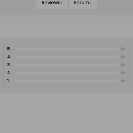
↓
↓
Reviews
Forum
5
0×
4
0×
3
0×
2
0×
1
0×