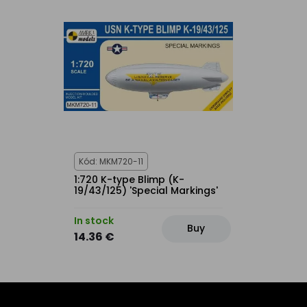
Kód: MKM720-11
1:720 K-type Blimp (K-
19/43/125) 'Special Markings'
In stock
Buy
14.36 €