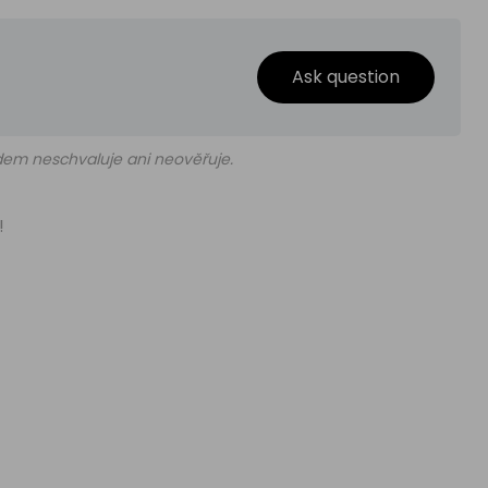
Ask question
edem neschvaluje ani neověřuje.
!