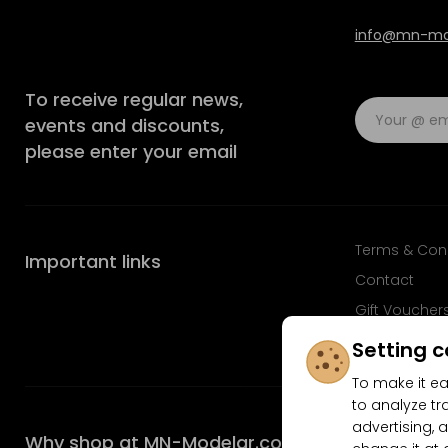
info@mn-mod
To receive regular news,
events and discounts,
please enter your email
Terms & Con
Important links
Contact
Gift Voucher
FAQ
Setting c
To make it ea
to analyze tr
advertising, a
Why shop at MN-Modelar.com