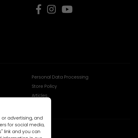
Personal Data Processing
Store Policy
Articles
 or advertising, and
ers for social media,
gs" link and you can