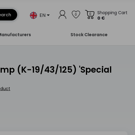
Shopping Cart
EN
earch
0
0
0 €
Manufacturers
Stock Clearance
oduct