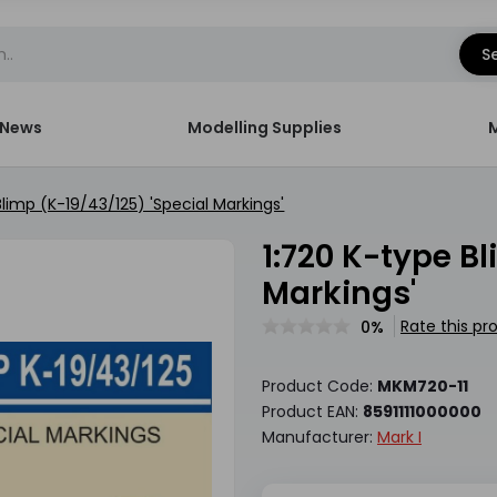
S
News
Modelling Supplies
Blimp (K-19/43/125) 'Special Markings'
1:720 K-type Blimp (K-19/43/125) 'Special
Markings'
Rate this pr
0%
Product Code:
MKM720-11
Product EAN:
8591111000000
Manufacturer:
Mark I