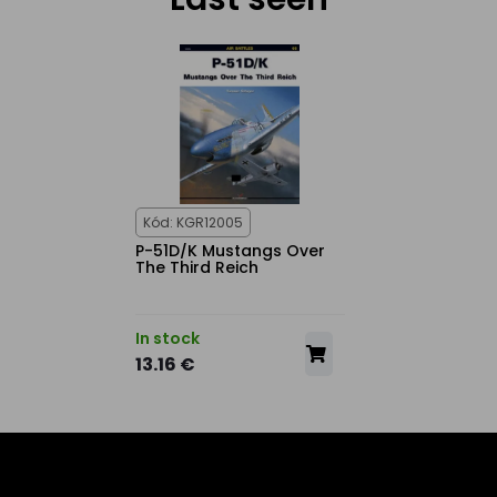
Kód: KGR12005
P-51D/K Mustangs Over
The Third Reich
In stock
13.16 €