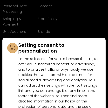
Personal Data
Contact
Processing
Shipping &
Store Policy
Payment
Gift Vouchers
Brands
Articles
FAQ
Setting consent to
Follow us on
personalization
Facebook
To make it easier for you to browse the site, to
offer you customized content or advertising,
and to analyze traffic anonymously, we use
cookies that we share with our partners for
Why shop at MN-Modelar.com
social media, advertising, and analytics. You
can adjust their settings with the "Edit settings"
link and you can change it at any time in the
4.9/5
footer of the website. You can find more
4.5/5
(10481x)
(189x)
detailed information in our Policy on the
protection of personal data and the use of