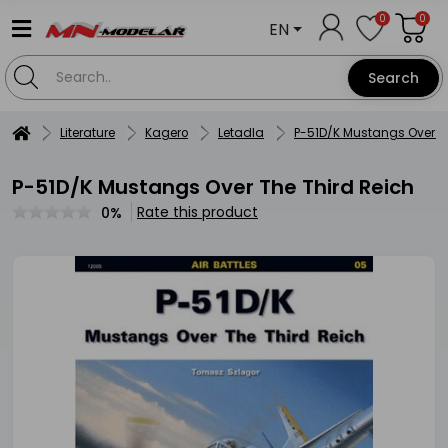
0
0
EN
Search
Literature
Kagero
Letadla
P-51D/K Mustangs Over Th
P-51D/K Mustangs Over The Third Reich
Rate this product
0%