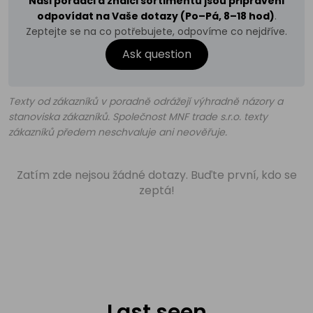
Naši poradci a znalci sortimentu jsou připraveni
odpovídat na Vaše dotazy (Po–Pá, 8–18 hod)
.
Zeptejte se na co potřebujete, odpovíme co nejdříve.
Ask question
Texty od zákazníků v poradně odrážejí výhradně názory a
stanoviska zákazníků. Společnost MNF trade s.r.o. texty
zákazníků předem neschvaluje ani neověřuje.
Zatím zde nejsou žádné dotazy. Buďte první, kdo se
zeptá!
Last seen