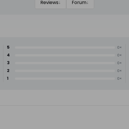
↓
↓
Reviews
Forum
5
0×
4
0×
3
0×
2
0×
1
0×