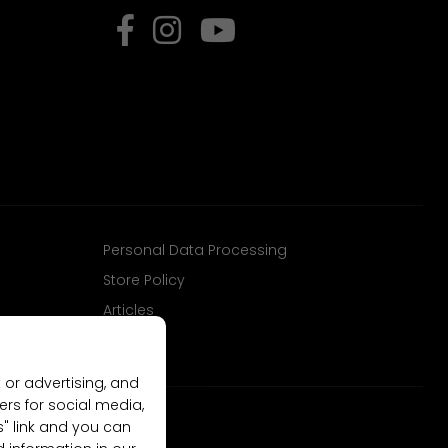
Personal Data Processing
Store Policy
Articles
 or advertising, and
ers for social media,
gs" link and you can