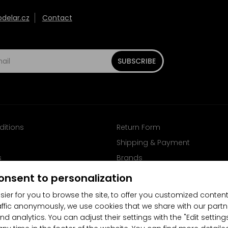
elar.cz
Contact
SUBSCRIBE
ditions
Return Form
Shipping & Payment
s
Brands
Follow us on Facebook
onsent to personalization
sier for you to browse the site, to offer you customized content
affic anonymously, we use cookies that we share with our partn
nd analytics. You can adjust their settings with the "Edit settin