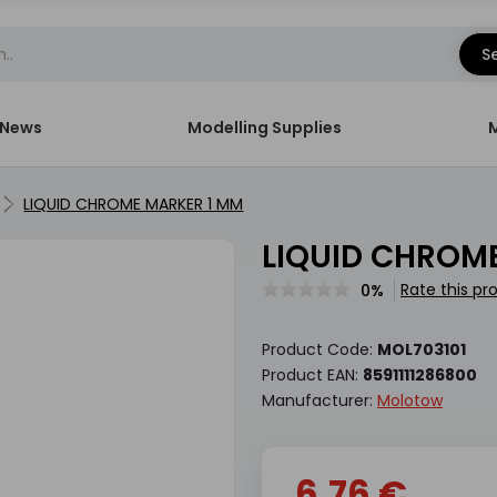
S
News
Modelling Supplies
LIQUID CHROME MARKER 1 MM
LIQUID CHROM
Rate this pr
0%
Product Code:
MOL703101
Product EAN:
8591111286800
Manufacturer:
Molotow
6.76 €