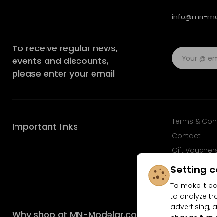
info@mn-mod
To receive regular news,
events and discounts,
please enter your email
Terms & Con
Important links
Contact
Gift Voucher
FAQ
Setting c
To make it ea
to analyze tr
advertising, a
Why shop at MN-Modelar.com