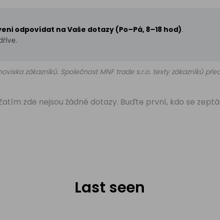
aveni odpovídat na Vaše dotazy (Po–Pá, 8–18 hod)
.
říve.
oviska zákazníků. Společnost MNF trade s.r.o. texty zákazníků př
Zatím zde nejsou žádné dotazy. Buďte první, kdo se zeptá
Last seen