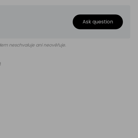
Ask question
edem neschvaluje ani neověřuje.
!