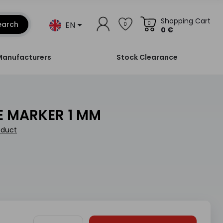
Shopping Cart
EN
earch
0
0
0 €
Manufacturers
Stock Clearance
E MARKER 1 MM
oduct