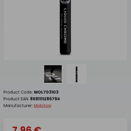
Product Code:
MOL703103
Product EAN:
8591111286794
Manufacturer:
Molotow
7.96 €