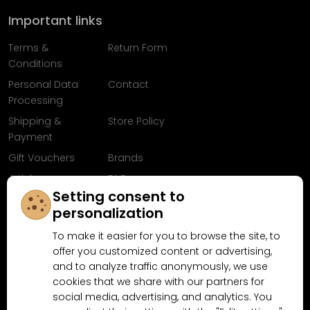
Important links
Terms &
Return Form
Conditions
Personal Data
Contact
Processing
Shipping &
Store Policy
Payment
Gift Vouchers
Brands
Articles
FAQ
Setting consent to
Follow us on
personalization
Facebook
To make it easier for you to browse the site, to
offer you customized content or advertising,
and to analyze traffic anonymously, we use
cookies that we share with our partners for
Why shop at MN-Modelar.com
social media, advertising, and analytics. You