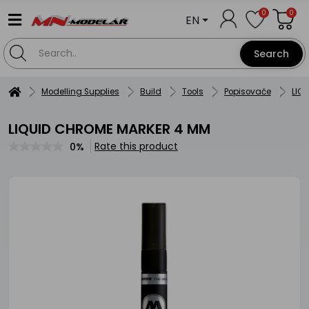
0
0
EN
Search
Modelling Supplies
Build
Tools
Popisovače
LIQ
LIQUID CHROME MARKER 4 MM
Rate this product
0%