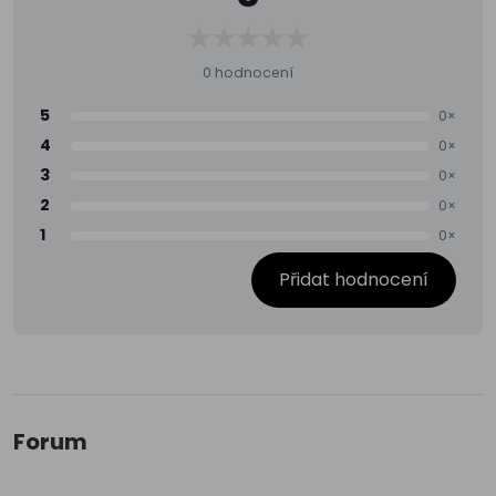
0 hodnocení
5
0×
4
0×
3
0×
2
0×
1
0×
Přidat hodnocení
Forum