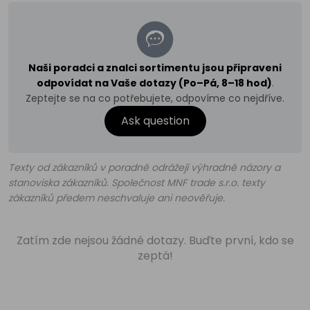
Naši poradci a znalci sortimentu jsou připraveni
odpovídat na Vaše dotazy (Po–Pá, 8–18 hod)
.
Zeptejte se na co potřebujete, odpovíme co nejdříve.
Ask question
Texty od zákazníků v poradně odrážejí výhradně názory a
stanoviska zákazníků. Společnost MNF trade s.r.o. texty
zákazníků předem neschvaluje ani neověřuje.
Zatím zde nejsou žádné dotazy. Buďte první, kdo se
zeptá!