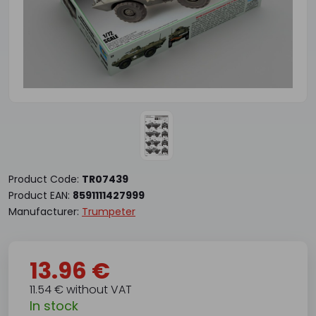
Product Code:
TR07439
Product EAN:
8591111427999
Manufacturer:
Trumpeter
13.96 €
11.54 € without VAT
In stock