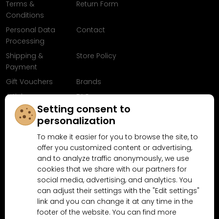
Terms &
Return Form
Conditions
Personal Data
Contact
Processing
Shipping &
Store Policy
Payment
Gift Vouchers
Brands
Articles
FAQ
Setting consent to
Follow us on
personalization
Facebook
To make it easier for you to browse the site, to
offer you customized content or advertising,
and to analyze traffic anonymously, we use
cookies that we share with our partners for
Why shop at MN-Modelar.com
social media, advertising, and analytics. You
can adjust their settings with the "Edit settings"
link and you can change it at any time in the
4.9/5
4.5/5
footer of the website. You can find more
(10481x)
(189x)