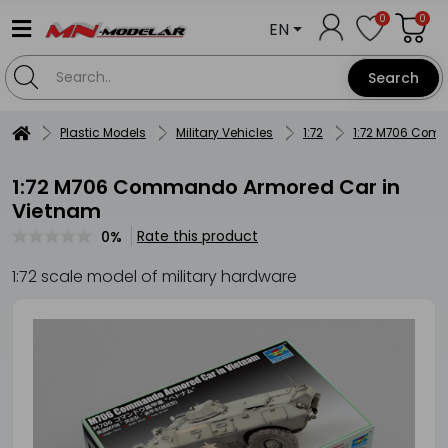
0
0
EN
Search
Plastic Models
Military Vehicles
1:72
1:72 M706 Com
1:72 M706 Commando Armored Car in
Vietnam
Rate this product
0%
1:72 scale model of military hardware