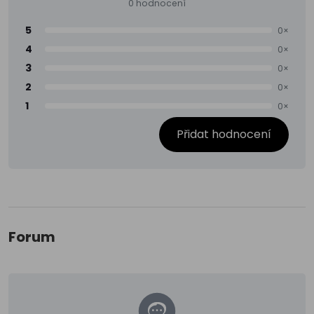
0 hodnocení
5
0×
4
0×
3
0×
2
0×
1
0×
Přidat hodnocení
Forum