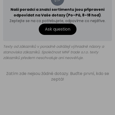
Naši poradci a znalci sortimentu jsou připraveni
odpovídat na Vaše dotazy (Po–Pá, 8–18 hod)
.
Zeptejte se na co potřebujete, odpovíme co nejdříve.
Ask question
Texty od zákazníků v poradně odrážejí výhradně názory a
stanoviska zákazníků. Společnost MNF trade s.r.o. texty
zákazníků předem neschvaluje ani neověřuje.
Zatím zde nejsou žádné dotazy. Buďte první, kdo se
zeptá!