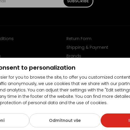
SUBSCRIBE
ditions
Return Form
Shipping & Payment
s
Brands
Follow us on Facebook
onsent to personalization
sier for you to browse the site, to offer you customized content
affic anonymously, we use cookies that we share with our partn
nd analytics. You can adjust their settings with the "Edit settin
any time in the footer of the website. You can find more detaile
 protection of personal data and the use of cookies.
4.5/5
(10481x)
(189x)
ní
Odmítnout vše