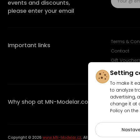
events and discounts,
please enter your email
Terms & Con
Important links
Contact
Gift Voucher
FAQ
Setting c
To make it ea
to analyze tr
advertising, a
Why shop at MN-Modelar.com
change it at 
Policy on the
4.9/5
Nastave
Copyright © 2026
www.MN-Modelar.cz
. All rights reserved.