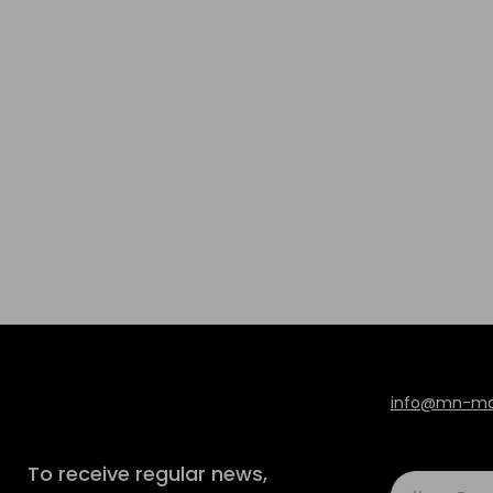
info@mn-mod
To receive regular news,