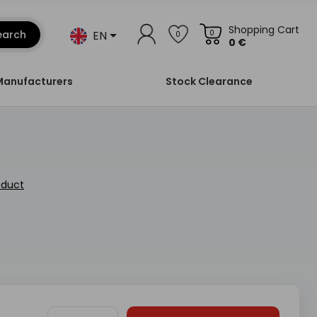
Shopping Cart
EN
earch
0
0
0 €
Manufacturers
Stock Clearance
oduct