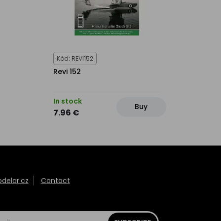
Kód: REVI152
Revi 152
In stock
Buy
7.96 €
elar.cz
Contact