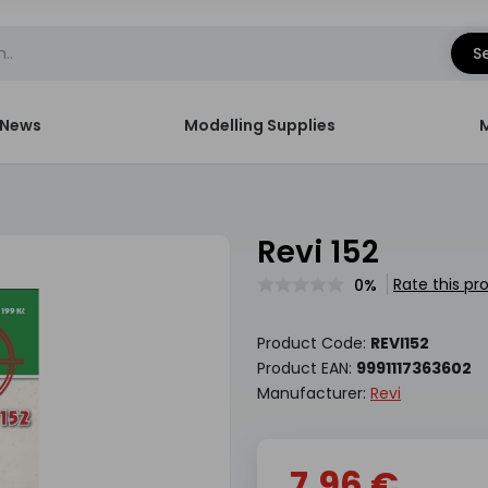
S
News
Modelling Supplies
Revi 152
Rate this pr
0%
Product Code:
REVI152
Product EAN:
9991117363602
Manufacturer:
Revi
7.96 €