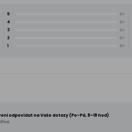
5
0×
4
0×
3
0×
2
0×
1
0×
aveni odpovídat na Vaše dotazy (Po–Pá, 8–18 hod)
.
říve.