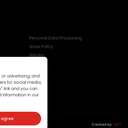
Personal Data Processing
Store Policy
Articles
 or advertising, and
ers for social media,
gs" link and you can
d information in our
I agree
Created by