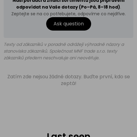
Naši poradci a znalci sortimentu jsou připraveni
odpovídat na Vaše dotazy (Po–Pá, 8–18 hod)
.
Zeptejte se na co potřebujete, odpovíme co nejdříve.
Ask question
Texty od zákazníků v poradně odrážejí výhradně názory a
stanoviska zákazníků. Společnost MNF trade s.r.o. texty
zákazníků předem neschvaluje ani neověřuje.
Zatím zde nejsou žádné dotazy. Buďte první, kdo se
zeptá!
Last seen