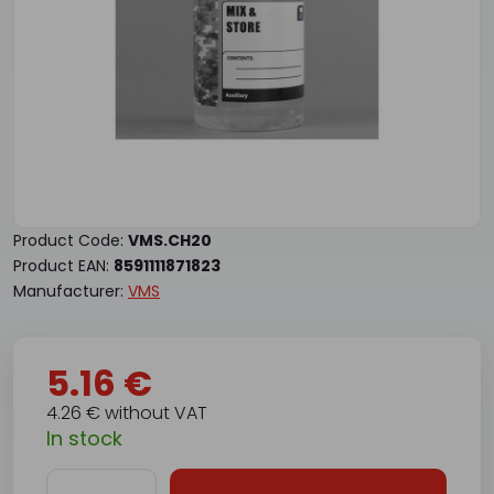
Product Code:
VMS.CH20
Product EAN:
8591111871823
Manufacturer:
VMS
5.16 €
4.26 € without VAT
In stock