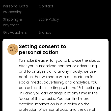
Personal Data
Contact
Processing
Shipping &
Store Policy
Payment
Gift Vouchers
Brands
Articles
FAQ
Setting consent to
Follow us on
personalization
Facebook
To make it easier for you to browse the site, to
offer you customized content or advertising,
and to analyze traffic anonymously, we use
cookies that we share with our partners for
Why shop at MN-Modelar.com
social media, advertising, and analytics. You
can adjust their settings with the "Edit settings"
link and you can change it at any time in the
4.9/5
footer of the website. You can find more
4.5/5
(10481x)
(189x)
detailed information in our Policy on the
protection of personal data and the use of