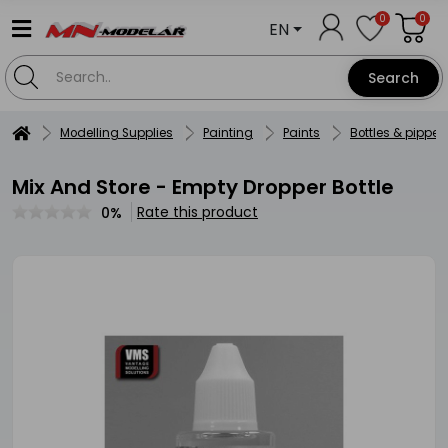
0
0
EN
Search
Modelling Supplies
Painting
Paints
Bottles & pippet
Mix And Store - Empty Dropper Bottle
Rate this product
0%