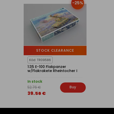
-25%
STOCK CLEARANCE
Kód: TR09586
1:35 E-100 Flakpanzer
w/Flakrakete Rheintocher I
In stock
Buy
52.76 €
39.56 €