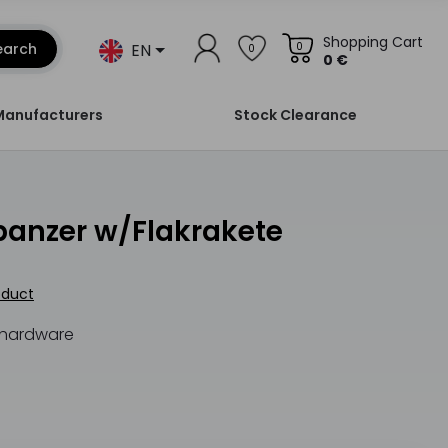
Shopping Cart
EN
earch
0
0
0 €
Manufacturers
Stock Clearance
oduct
y hardware