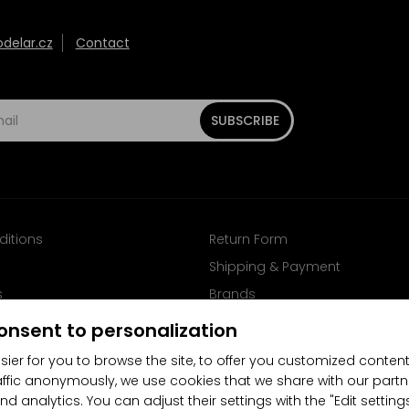
elar.cz
Contact
SUBSCRIBE
ditions
Return Form
Shipping & Payment
s
Brands
Follow us on Facebook
onsent to personalization
sier for you to browse the site, to offer you customized content
affic anonymously, we use cookies that we share with our partn
nd analytics. You can adjust their settings with the "Edit settin