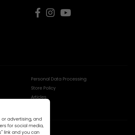
Personal Data Processing
Store Policy
Articles
 or advertising, and
ers for social media,
gs" link and you can