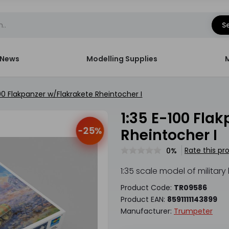
S
News
Modelling Supplies
100 Flakpanzer w/Flakrakete Rheintocher I
1:35 E-100 Flakpanzer w/Flakrakete
-25%
Rheintocher I
Rate this pr
0%
1:35 scale model of militar
Product Code:
TR09586
Product EAN:
8591111143899
Manufacturer:
Trumpeter