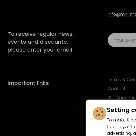
info@mn-mod
To receive regular news,
events and discounts,
please enter your email
Terms & Con
Important links
Contact
Gift Voucher
FAQ
Setting c
To make it ea
to analyze tr
advertising, a