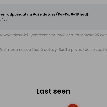
aveni odpovídat na Vaše dotazy (Po–Pá, 8–18 hod)
.
říve.
oviska zákazníků. Společnost MNF trade s.r.o. texty zákazníků př
Zatím zde nejsou žádné dotazy. Buďte první, kdo se zeptá
Last seen