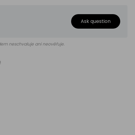
Ask question
edem neschvaluje ani neověřuje.
!