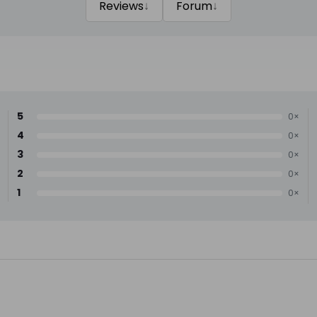
↓
↓
Reviews
Forum
5
0×
4
0×
3
0×
2
0×
1
0×