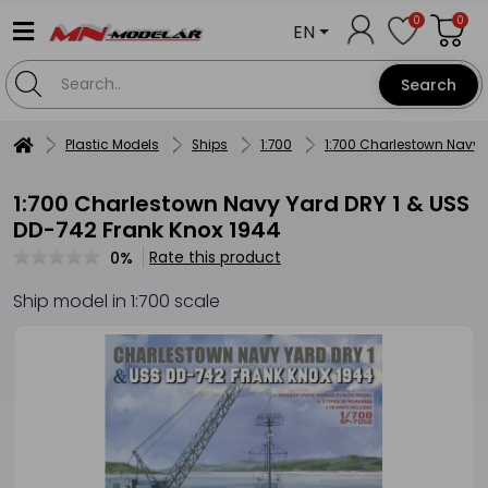
0
0
EN
Search
Plastic Models
Ships
1:700
1:700 Charlestown Navy Y
1:700 Charlestown Navy Yard DRY 1 & USS
DD-742 Frank Knox 1944
Rate this product
0%
Ship model in 1:700 scale