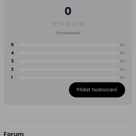
0
0 hodnocení
5
0×
4
0×
3
0×
2
0×
1
0×
Přidat hodnocení
Forum