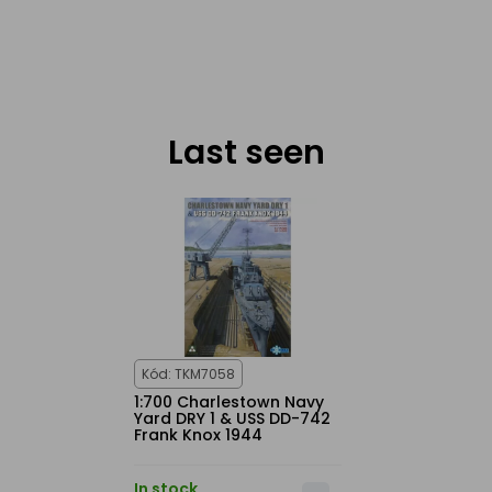
Last seen
Kód: TKM7058
1:700 Charlestown Navy
Yard DRY 1 & USS DD-742
Frank Knox 1944
In stock