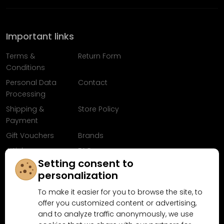
Important links
Terms &
Return Form
Conditions
Personal Data
Contact
Processing
Shipping &
Store Policy
Payment
Gift Vouchers
Brands
Articles
FAQ
Setting consent to
Follow us on
personalization
Facebook
To make it easier for you to browse the site, to
offer you customized content or advertising,
and to analyze traffic anonymously, we use