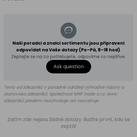
Naši poradci a znalci sortimentu jsou připraveni
odpovídat na Vaše dotazy (Po–Pá, 8–18 hod)
.
Zeptejte se na co potřebujete, odpovíme co nejdříve.
Ask question
Texty od zákazníků v poradně odrážejí výhradně názory a
stanoviska zákazníků. Společnost MNF trade s.r.o. texty
zákazníků předem neschvaluje ani neověřuje.
Zatím zde nejsou žádné dotazy. Buďte první, kdo se
zeptá!