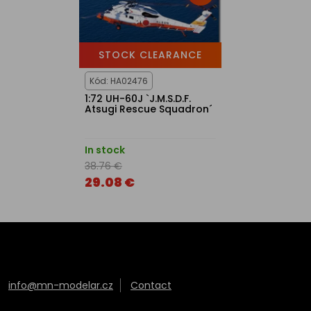
STOCK CLEARANCE
Kód: HA02476
1:72 UH-60J `J.M.S.D.F.
Atsugi Rescue Squadron´
In stock
38.76 €
29.08 €
info@mn-modelar.cz
Contact