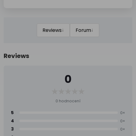
↓
↓
Reviews
Forum
Reviews
0
0 hodnocení
5
0×
4
0×
3
0×