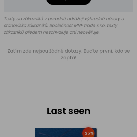
Texty od zákazníků v poradně odrážejí výhradně názory a
stanoviska zákazníků. Společnost MNF trade s.r.o. texty
zákazníků předem neschvaluje ani neověřuje.
Zatím zde nejsou žádné dotazy. Buďte první, kdo se
zeptá!
Last seen
-25%