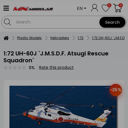
0
0
EN
Search
Plastic Models
Helicopters
1:72
1:72 UH-60J `J.M.S.D.
1:72 UH-60J `J.M.S.D.F. Atsugi Rescue
Squadron´
Rate this product
0%
-25%