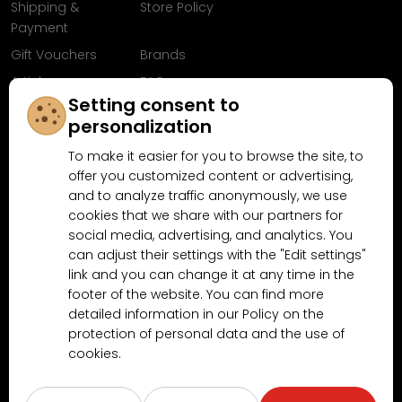
Shipping &
Store Policy
Payment
Gift Vouchers
Brands
Articles
FAQ
Setting consent to
Follow us on
personalization
Facebook
To make it easier for you to browse the site, to
offer you customized content or advertising,
and to analyze traffic anonymously, we use
cookies that we share with our partners for
Why shop at MN-Modelar.com
social media, advertising, and analytics. You
can adjust their settings with the "Edit settings"
link and you can change it at any time in the
4.9/5
4.5/5
footer of the website. You can find more
(10481x)
(189x)
detailed information in our Policy on the
protection of personal data and the use of
cookies.