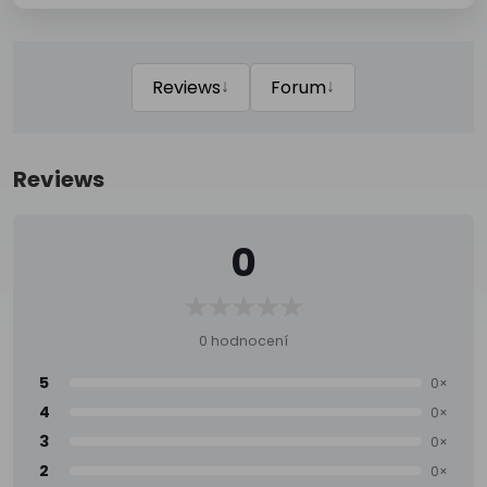
↓
↓
Reviews
Forum
Reviews
0
0 hodnocení
5
0×
4
0×
3
0×
2
0×