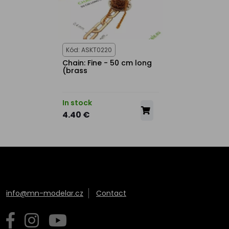
Kód: ASKT0220
Chain: Fine - 50 cm long
(brass
In stock
4.40 €
info@mn-modelar.cz
Contact