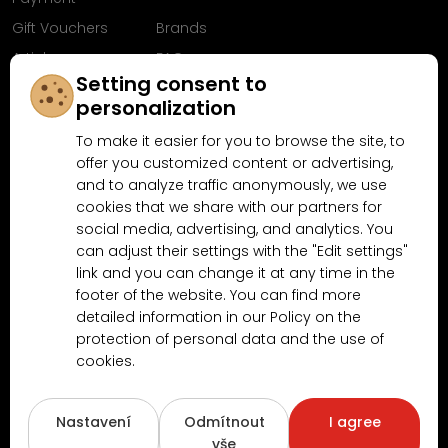
Gift Vouchers
Brands
Articles
FAQ
Setting consent to
Follow us on
personalization
Facebook
To make it easier for you to browse the site, to
offer you customized content or advertising,
and to analyze traffic anonymously, we use
cookies that we share with our partners for
Why shop at MN-Modelar.com
social media, advertising, and analytics. You
can adjust their settings with the "Edit settings"
link and you can change it at any time in the
4.9/5
4.5/5
footer of the website. You can find more
(10481x)
(189x)
detailed information in our Policy on the
protection of personal data and the use of
cookies.
Nastavení
Odmítnout
I agree
vše
Copyright © 2026
www.MN-Modelar.cz
. All rights reserved.