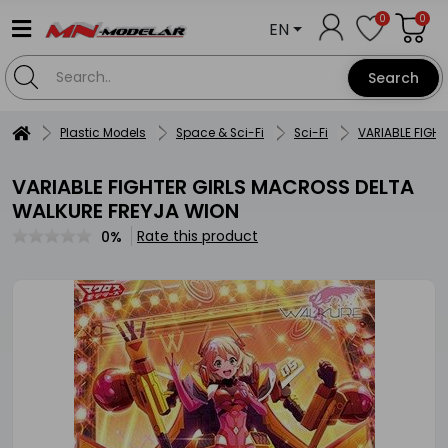
0
0
EN
Search
Plastic Models
Space & Sci-Fi
Sci-Fi
VARIABLE FIGH
VARIABLE FIGHTER GIRLS MACROSS DELTA
WALKURE FREYJA WION
Rate this product
0%