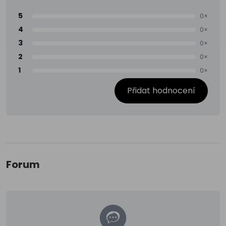
5
0×
4
0×
3
0×
2
0×
1
0×
Přidat hodnocení
Forum