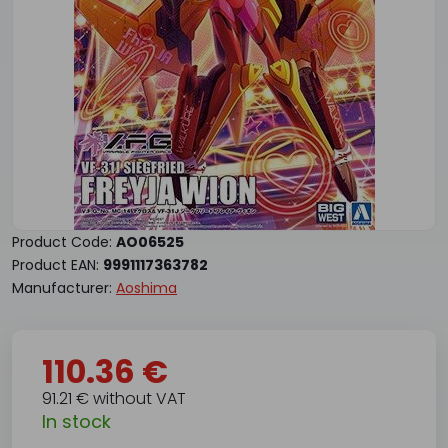
Product Code:
AO06525
Product EAN:
9991117363782
Manufacturer:
Aoshima
110.36 €
91.21 € without VAT
In stock