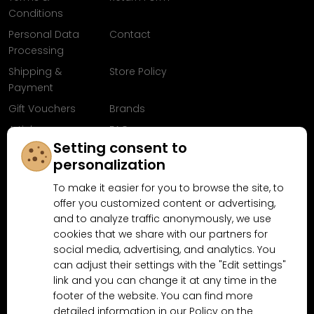
Conditions
Personal Data
Contact
Processing
Shipping &
Store Policy
Payment
Gift Vouchers
Brands
Articles
FAQ
Setting consent to
Follow us on
personalization
Facebook
To make it easier for you to browse the site, to
offer you customized content or advertising,
and to analyze traffic anonymously, we use
cookies that we share with our partners for
Why shop at MN-Modelar.com
social media, advertising, and analytics. You
can adjust their settings with the "Edit settings"
link and you can change it at any time in the
4.9/5
footer of the website. You can find more
4.5/5
(10481x)
(189x)
detailed information in our Policy on the