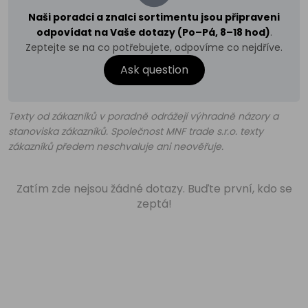
Naši poradci a znalci sortimentu jsou připraveni
odpovídat na Vaše dotazy (Po–Pá, 8–18 hod)
.
Zeptejte se na co potřebujete, odpovíme co nejdříve.
Ask question
Texty od zákazníků v poradně odrážejí výhradně názory a
stanoviska zákazníků. Společnost MNF trade s.r.o. texty
zákazníků předem neschvaluje ani neověřuje.
Zatím zde nejsou žádné dotazy. Buďte první, kdo se
zeptá!