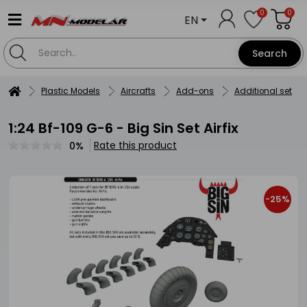
0
0
EN
Search
Plastic Models
Aircrafts
Add-ons
Additional set
1:24 Bf-109 G-6 - Big Sin Set Airfix
Rate this product
0%
-25%