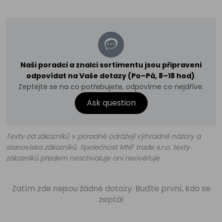
Naši poradci a znalci sortimentu jsou připraveni
odpovídat na Vaše dotazy (Po–Pá, 8–18 hod)
.
Zeptejte se na co potřebujete, odpovíme co nejdříve.
Ask question
Texty od zákazníků v poradně odrážejí výhradně názory a
stanoviska zákazníků. Společnost MNF trade s.r.o. texty
zákazníků předem neschvaluje ani neověřuje.
Zatím zde nejsou žádné dotazy. Buďte první, kdo se
zeptá!