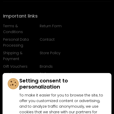
Important links
Terms &
Return Form
Conditions
Personal Data
Contact
Processing
Shipping &
Store Policy
Payment
Gift Vouchers
Brands
Articles
FAQ
Setting consent to
Follow us on
personalization
Facebook
To make it easier for you to browse the site, to
offer you customized content or advertising,
and to analyze traffic anonymously, we use
cookies that we share with our partners for
Why shop at MN-Modelar.com