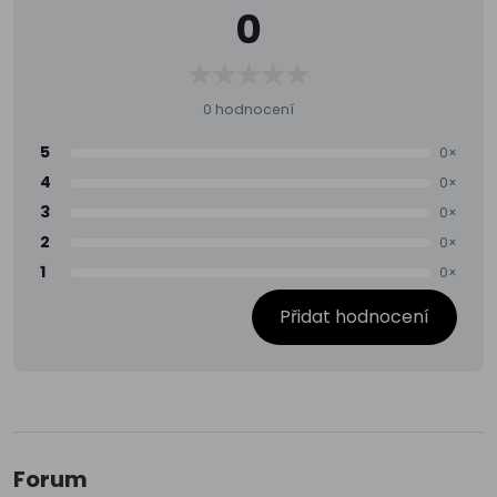
0
0 hodnocení
5
0×
4
0×
3
0×
2
0×
1
0×
Přidat hodnocení
Forum