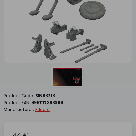
Product Code:
SIN63218
Product EAN:
9991117363888
Manufacturer:
Eduard
44 €