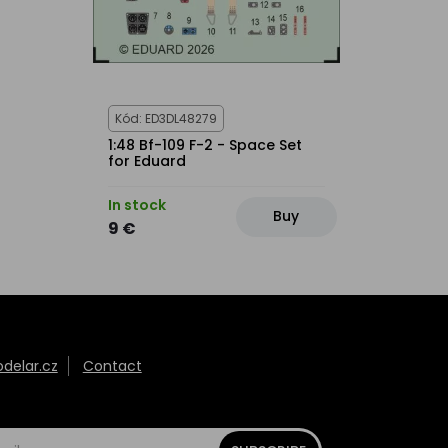
Kód: ED3DL48279
1:48 Bf-109 F-2 - Space Set
for Eduard
In stock
Buy
9 €
elar.cz
Contact