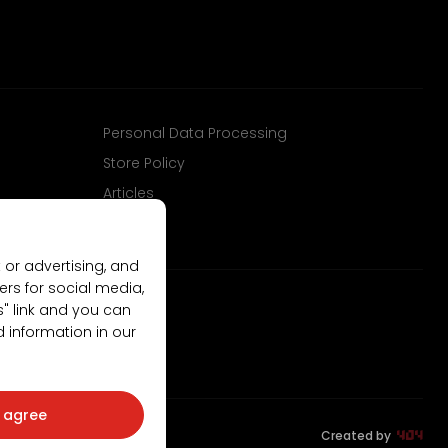
Personal Data Processing
Store Policy
Articles
 or advertising, and
ers for social media,
gs" link and you can
d information in our
I agree
Created by