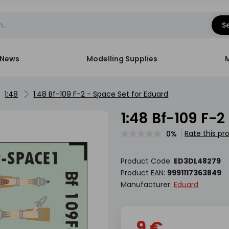
S
News
Modelling Supplies
1:48
1:48 Bf-109 F-2 - Space Set for Eduard
1:48 Bf-109 F-
Rate this pr
0%
Product Code:
ED3DL48279
Product EAN:
9991117363849
Manufacturer:
Eduard
9 €