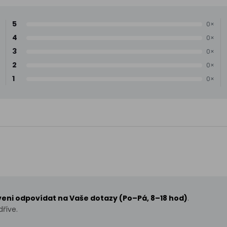
5
0×
4
0×
3
0×
2
0×
1
0×
aveni odpovídat na Vaše dotazy (Po–Pá, 8–18 hod)
.
říve.