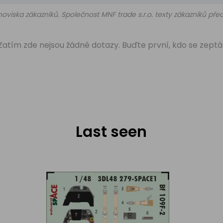
oviska zákazníků. Společnost MNF trade s.r.o. texty zákazníků př
Zatím zde nejsou žádné dotazy. Buďte první, kdo se zeptá
Last seen