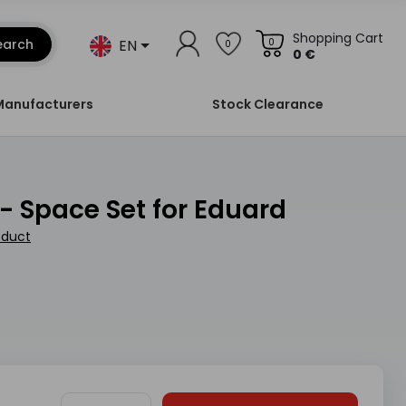
Shopping Cart
EN
earch
0
0
0 €
Manufacturers
Stock Clearance
2 - Space Set for Eduard
oduct