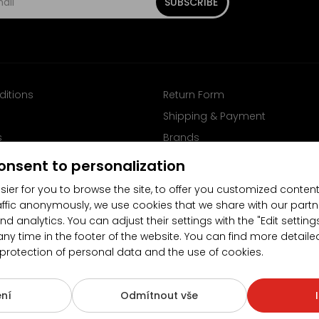
SUBSCRIBE
ditions
Return Form
Shipping & Payment
s
Brands
Follow us on Facebook
onsent to personalization
sier for you to browse the site, to offer you customized content
affic anonymously, we use cookies that we share with our partn
nd analytics. You can adjust their settings with the "Edit settin
any time in the footer of the website. You can find more detaile
 protection of personal data and the use of cookies.
4.5/5
(10481x)
(189x)
ní
Odmítnout vše