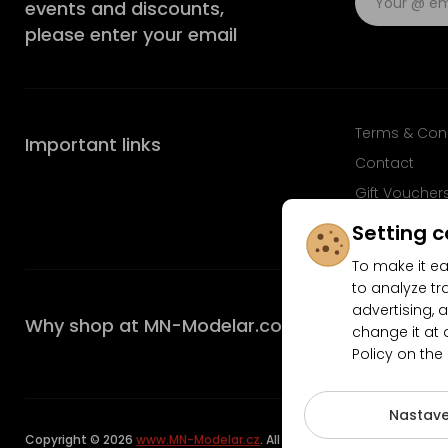
events and discounts,
please enter your email
Terms & Con
Important links
Contact
Gift Voucher
FAQ
Setting c
To make it ea
to analyze tr
advertising, a
Why shop at MN-Modelar.com
change it at 
Policy on the
4.9/5
Nastave
Copyright © 2026
www.MN-Modelar.cz
. All rights reserved.