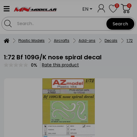
0
0
EN
Search
Plastic Models
Aircrafts
Add-ons
Decals
1:72
1:72 Bf 109G/K nose spiral decal
Rate this product
0%