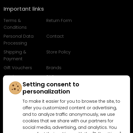
Important links
Terms &
Return Form
Conditions
Personal Data
Contact
Processing
Shipping &
Store Policy
Payment
Gift Vouchers
Brands
Articles
FAQ
Setting consent to
Follow us on
personalization
Facebook
To make it easier for you to browse the site, to
offer you customized content or advertising,
and to analyze traffic anonymously, we use
cookies that we share with our partners for
Why shop at MN-Modelar.com
social media, advertising, and analytics. You