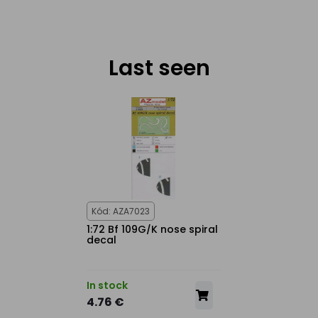
Last seen
Kód: AZA7023
1:72 Bf 109G/K nose spiral
decal
In stock
4.76 €