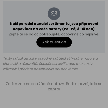
Naši poradci a znalci sortimentu jsou připraveni
odpovídat na Vaše dotazy (Po–Pá, 8–18 hod)
.
Zeptejte se na co potřebujete, odpovíme co nejdříve.
Ask question
Texty od zákazníků v poradně odrážejí výhradně názory a
stanoviska zákazníků. Společnost MNF trade s.r.o. texty
zákazníků předem neschvaluje ani neověřuje.
Zatím zde nejsou žádné dotazy. Buďte první, kdo se
zeptá!