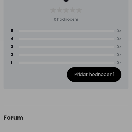
0 hodnocení
5
0×
4
0×
3
0×
2
0×
1
0×
Přidat hodnocení
Forum