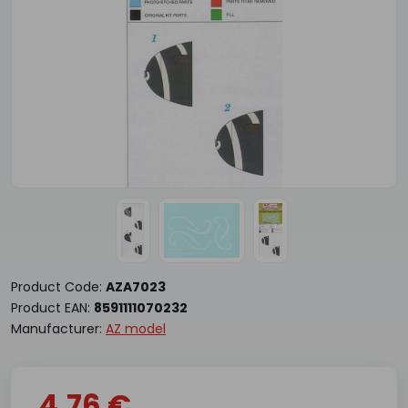
Product Code:
AZA7023
Product EAN:
8591111070232
Manufacturer:
AZ model
4.76 €