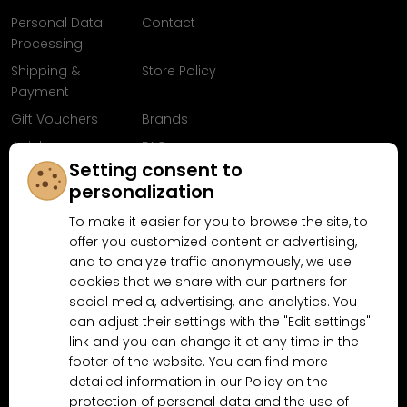
Personal Data
Contact
Processing
Shipping &
Store Policy
Payment
Gift Vouchers
Brands
Articles
FAQ
Setting consent to
Follow us on
personalization
Facebook
To make it easier for you to browse the site, to
offer you customized content or advertising,
and to analyze traffic anonymously, we use
cookies that we share with our partners for
Why shop at MN-Modelar.com
social media, advertising, and analytics. You
can adjust their settings with the "Edit settings"
link and you can change it at any time in the
4.9/5
footer of the website. You can find more
4.5/5
(10481x)
(189x)
detailed information in our Policy on the
protection of personal data and the use of