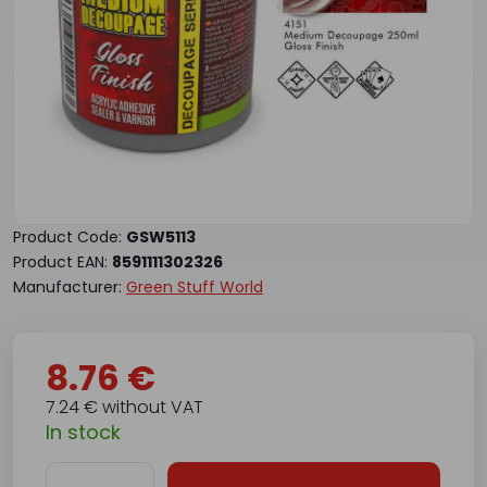
Product Code:
GSW5113
Product EAN:
8591111302326
Manufacturer:
Green Stuff World
8.76 €
7.24 € without VAT
In stock