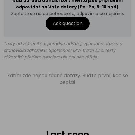
Naši poradci a znalci sortimentu jsou připraveni
odpovídat na Vaše dotazy (Po–Pá, 8–18 hod)
.
Zeptejte se na co potřebujete, odpovíme co nejdříve.
Ask question
Texty od zákazníků v poradně odrážejí výhradně názory a
stanoviska zákazníků. Společnost MNF trade s.r.o. texty
zákazníků předem neschvaluje ani neověřuje.
Zatím zde nejsou žádné dotazy. Buďte první, kdo se
zeptá!
Last seen