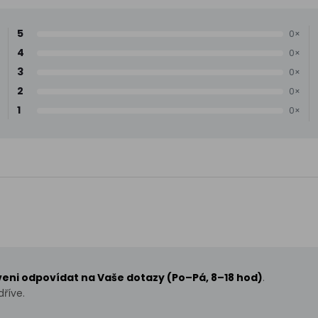
5
0×
4
0×
3
0×
2
0×
1
0×
aveni odpovídat na Vaše dotazy (Po–Pá, 8–18 hod)
.
říve.