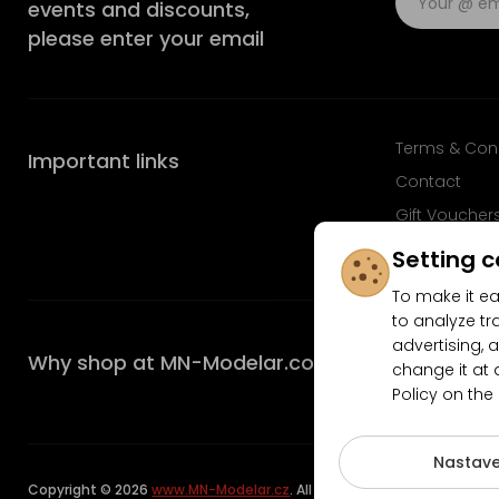
events and discounts,
please enter your email
Terms & Con
Important links
Contact
Gift Voucher
FAQ
Setting c
To make it ea
to analyze tr
advertising, a
Why shop at MN-Modelar.com
change it at 
Policy on the
4.9/5
Nastave
Copyright © 2026
www.MN-Modelar.cz
. All rights reserved.