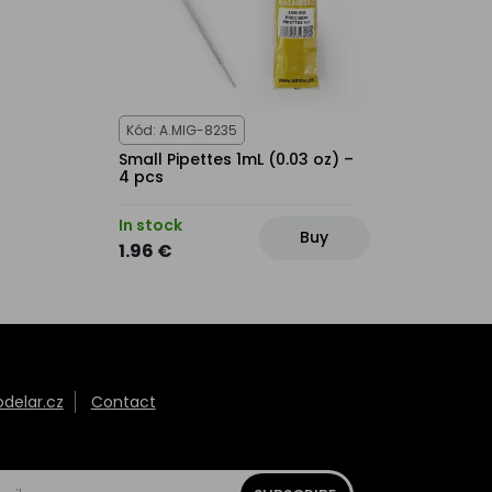
Kód: A.MIG-8235
Small Pipettes 1mL (0.03 oz) –
4 pcs
In stock
Buy
1.96 €
elar.cz
Contact