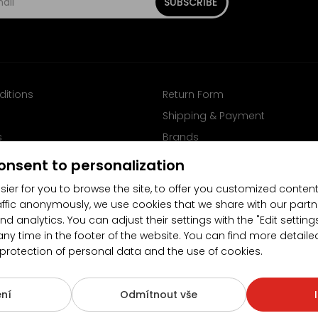
SUBSCRIBE
ditions
Return Form
Shipping & Payment
s
Brands
Follow us on Facebook
onsent to personalization
sier for you to browse the site, to offer you customized content
affic anonymously, we use cookies that we share with our partn
nd analytics. You can adjust their settings with the "Edit settin
any time in the footer of the website. You can find more detaile
 protection of personal data and the use of cookies.
4.5/5
(10481x)
(189x)
ní
Odmítnout vše