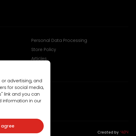
Personal Data Processing
Store Policy
Articles
 or advertising, and
ers for social media,
gs" link and you can
d information in our
I agree
Created by