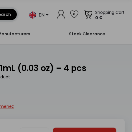
Shopping Cart
EN
earch
0
0
0 €
Manufacturers
Stock Clearance
 1mL (0.03 oz) – 4 pcs
oduct
imenez