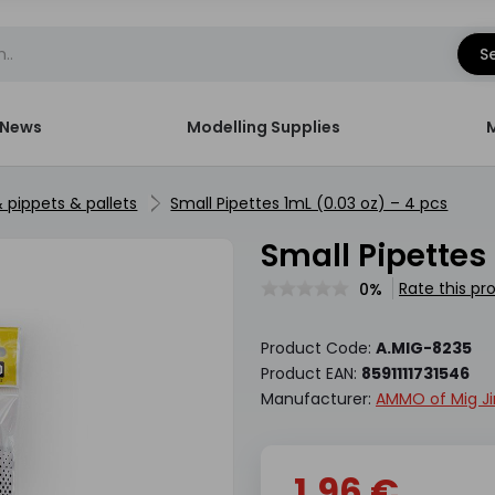
S
News
Modelling Supplies
& pippets & pallets
Small Pipettes 1mL (0.03 oz) – 4 pcs
Small Pipettes
Rate this pr
0%
Product Code:
A.MIG-8235
Product EAN:
8591111731546
Manufacturer:
AMMO of Mig J
1.96 €