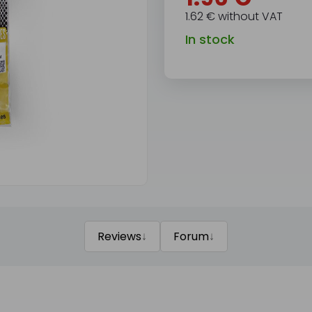
1.62 € without VAT
In stock
↓
↓
Reviews
Forum