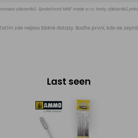
oviska zákazníků. Společnost MNF trade s.r.o. texty zákazníků př
Zatím zde nejsou žádné dotazy. Buďte první, kdo se zeptá
Last seen