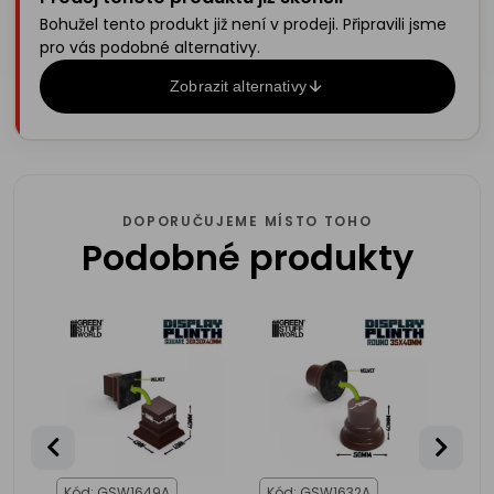
Bohužel tento produkt již není v prodeji. Připravili jsme
pro vás podobné alternativy.
Zobrazit alternativy
DOPORUČUJEME MÍSTO TOHO
Podobné produkty
Kód: GSW1649A
Kód: GSW1632A
Kód