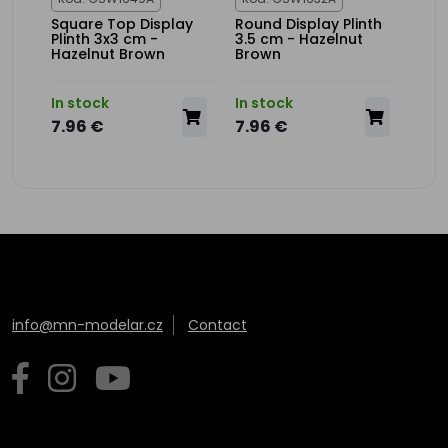
m -
Square Top Display
Round Display Plinth
Rec
Plinth 3x3 cm -
3.5 cm - Hazelnut
Disp
Hazelnut Brown
Brown
Bla
In stock
In stock
In s
7.96 €
7.96 €
9.1
info@mn-modelar.cz
Contact