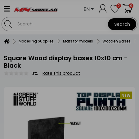
0
0
EN
Search
Modelling Supplies
Mats for models
Wooden Bases
Square Wood display bases 10x10 cm -
Black
Rate this product
0%
NEW