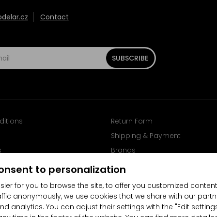
elar.cz
Contact
SUBSCRIBE
ditions
Return Form
Shipping & Payment
s
Brands
Follow us on Facebook
onsent to personalization
sier for you to browse the site, to offer you customized content
affic anonymously, we use cookies that we share with our partn
nd analytics. You can adjust their settings with the "Edit settin