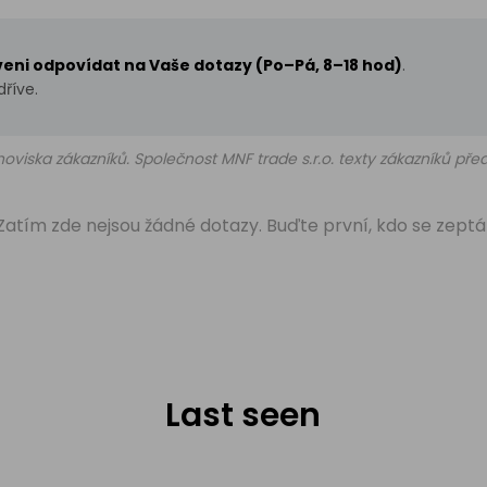
aveni odpovídat na Vaše dotazy (Po–Pá, 8–18 hod)
.
říve.
oviska zákazníků. Společnost MNF trade s.r.o. texty zákazníků př
Zatím zde nejsou žádné dotazy. Buďte první, kdo se zeptá
Last seen