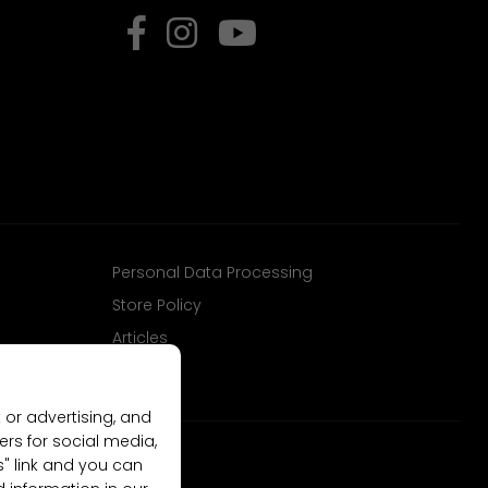
Personal Data Processing
Store Policy
Articles
 or advertising, and
ers for social media,
gs" link and you can