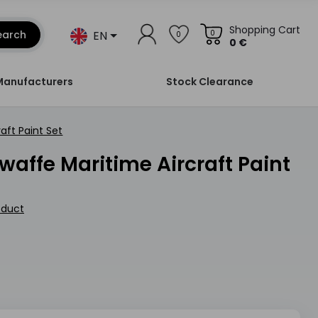
Shopping Cart
EN
earch
0
0
0 €
Manufacturers
Stock Clearance
aft Paint Set
oduct