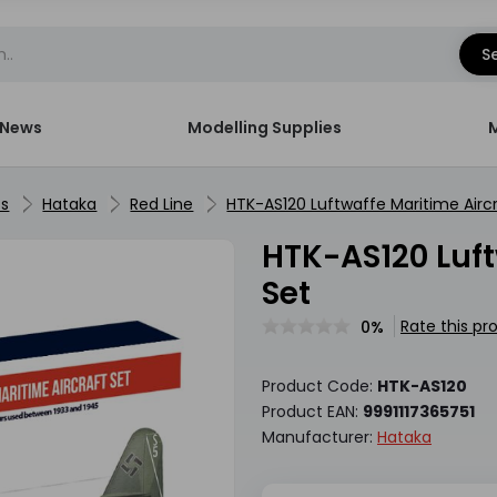
S
News
Modelling Supplies
ts
Hataka
Red Line
HTK-AS120 Luftwaffe Maritime Aircr
HTK-AS120 Luftwaffe Maritime Aircraft Paint
Set
Rate this pr
0%
Product Code:
HTK-AS120
Product EAN:
9991117365751
Manufacturer:
Hataka