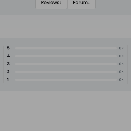
↓
↓
Reviews
Forum
5
0×
4
0×
3
0×
2
0×
1
0×