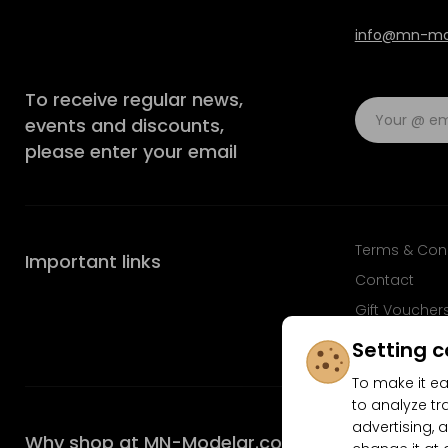
info@mn-mod
To receive regular news,
events and discounts,
please enter your email
Terms & Con
Important links
Contact
Gift Voucher
FAQ
Setting c
To make it ea
to analyze tr
advertising, a
Why shop at MN-Modelar.com