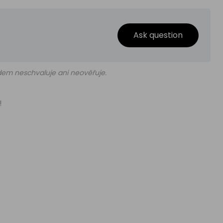
Ask question
edem neschvaluje ani neověřuje.
!