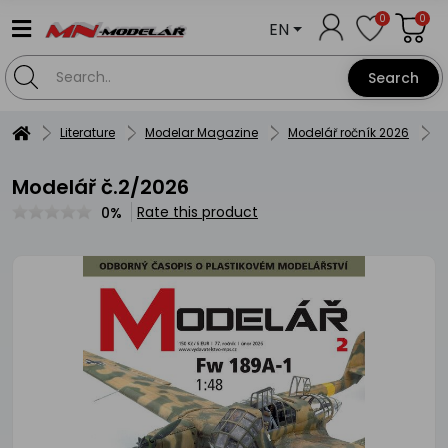
0
0
EN
Search
Literature
Modelar Magazine
Modelář ročník 2026
M
Modelář č.2/2026
Rate this product
0%