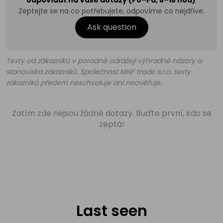
odpovídat na Vaše dotazy (Po–Pá, 8–18 hod)
.
Zeptejte se na co potřebujete, odpovíme co nejdříve.
Ask question
Texty od zákazníků v poradně odrážejí výhradně názory a
stanoviska zákazníků. Společnost MNF trade s.r.o. texty
zákazníků předem neschvaluje ani neověřuje.
Zatím zde nejsou žádné dotazy. Buďte první, kdo se
zeptá!
Last seen