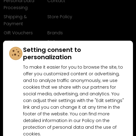
Personal Data
Contact
Processing
Shipping &
Store Policy
Payment
Gift Vouchers
Brands
Articles
FAQ
Setting consent to
Follow us on
personalization
Facebook
To make it easier for you to browse the site, to
offer you customized content or advertising,
and to analyze traffic anonymously, we use
cookies that we share with our partners for
Why shop at MN-Modelar.com
social media, advertising, and analytics. You
can adjust their settings with the "Edit settings"
link and you can change it at any time in the
4.9/5
footer of the website. You can find more
4.5/5
(10481x)
(189x)
detailed information in our Policy on the
protection of personal data and the use of
cookies.