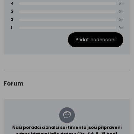
4
0×
3
0×
2
0×
1
0×
Přidat hodnocení
Forum
Naši poradci a znalci sortimentu jsou připraveni