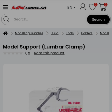
0
0
EN
Search
Modelling Supplies
Build
Tools
Holders
Model S
Model Support (Lumbar Clamp)
Rate this product
0%