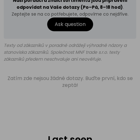
Naši poradci a znalci sortimentu jsou připraveni
odpovídat na Vaše dotazy (Po–Pá, 8–18 hod)
.
Zeptejte se na co potřebujete, odpovíme co nejdříve.
Ask question
Texty od zákazníků v poradně odrážejí výhradně názory a
stanoviska zákazníků. Společnost MNF trade s.r.o. texty
zákazníků předem neschvaluje ani neověřuje.
Zatím zde nejsou žádné dotazy. Buďte první, kdo se
zeptá!
Last seen