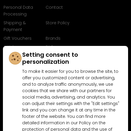
Personal Data
Contact
Processing
Shipping &
Store Policy
Payment
Gift Vouchers
Brands
Articles
FAQ
Setting consent to
Follow us on
personalization
Facebook
To make it easier for you to browse the site, to
offer you customized content or advertising,
and to analyze traffic anonymously, we use
cookies that we share with our partners for
Why shop at MN-Modelar.com
social media, advertising, and analytics. You
can adjust their settings with the "Edit settings"
link and you can change it at any time in the
4.9/5
footer of the website. You can find more
4.5/5
(10481x)
(189x)
detailed information in our Policy on the
protection of personal data and the use of