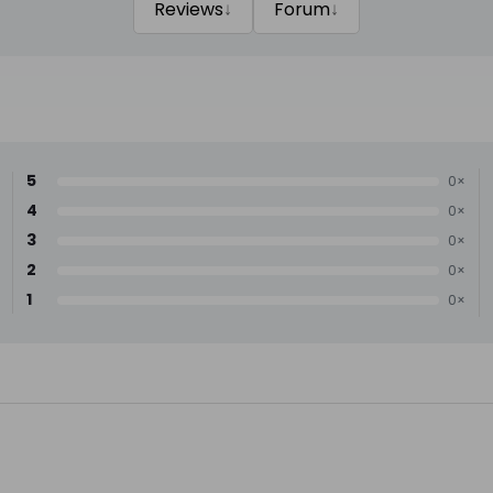
↓
↓
Reviews
Forum
5
0×
4
0×
3
0×
2
0×
1
0×