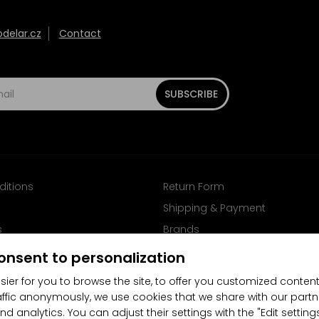
elar.cz
Contact
SUBSCRIBE
ditions
Return Form
Shipping & Payment
s
Brands
Follow us on Facebook
onsent to personalization
sier for you to browse the site, to offer you customized content
affic anonymously, we use cookies that we share with our partn
nd analytics. You can adjust their settings with the "Edit settin