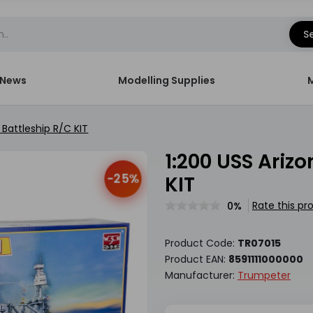
S
News
Modelling Supplies
 Battleship R/C KIT
1:200 USS Arizona BB-39 1941 Battleship R/C
-25%
KIT
Rate this pr
0%
Product Code:
TR07015
Product EAN:
8591111000000
Manufacturer:
Trumpeter