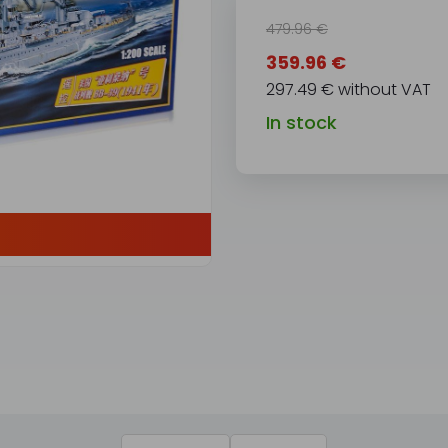
479.96 €
359.96 €
297.49 € without VAT
In stock