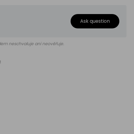
Ask question
edem neschvaluje ani neověřuje.
!