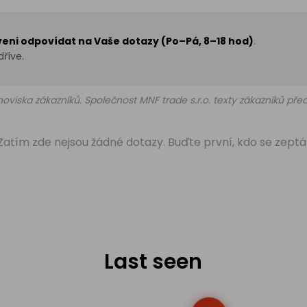
aveni odpovídat na Vaše dotazy (Po–Pá, 8–18 hod)
.
říve.
oviska zákazníků. Společnost MNF trade s.r.o. texty zákazníků př
Zatím zde nejsou žádné dotazy. Buďte první, kdo se zeptá
Last seen