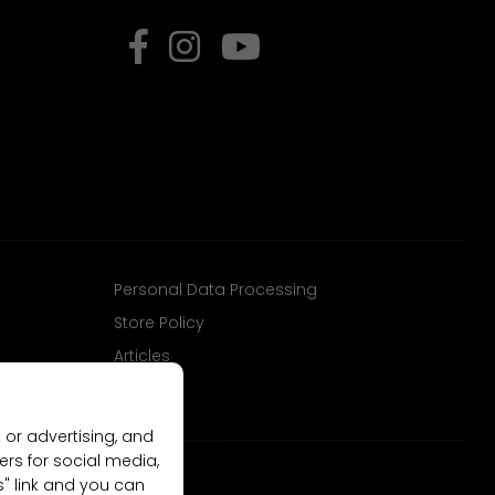
Personal Data Processing
Store Policy
Articles
 or advertising, and
ers for social media,
gs" link and you can