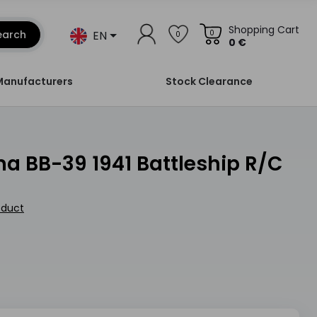
Shopping Cart
EN
earch
0
0
0 €
Manufacturers
Stock Clearance
oduct