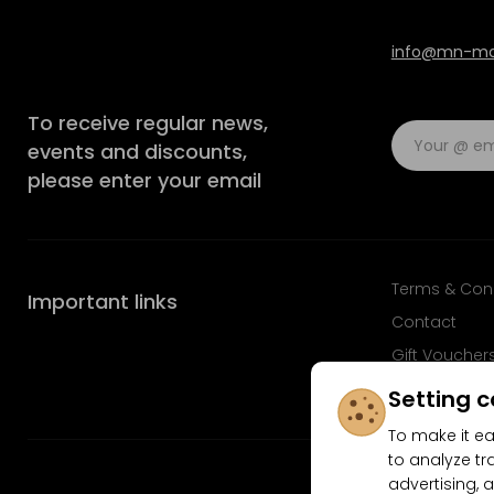
info@mn-mod
To receive regular news,
events and discounts,
please enter your email
Terms & Con
Important links
Contact
Gift Voucher
FAQ
Setting c
To make it ea
to analyze tr
advertising, a