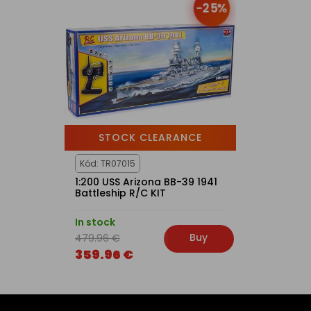
-25%
STOCK CLEARANCE
Kód: TR07015
1:200 USS Arizona BB-39 1941
Battleship R/C KIT
In stock
Buy
479.96 €
359.96 €