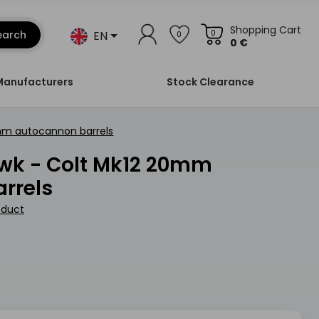
Shopping Cart
EN
earch
0
0
0 €
Manufacturers
Stock Clearance
0mm autocannon barrels
rrels
oduct