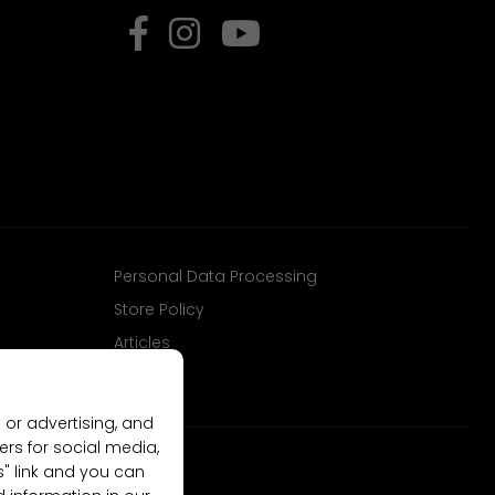
Personal Data Processing
Store Policy
Articles
 or advertising, and
ers for social media,
gs" link and you can