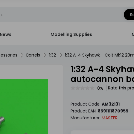
S
News
Modelling Supplies
essories
Barrels
1:32
1:32 A-4 Skyhawk - Colt Mk12 2
1:32 A-4 Skyhawk - Colt Mk12 20mm
autocannon ba
Rate this pr
0%
Product Code:
AM32131
Product EAN:
8591111870955
Manufacturer:
MASTER