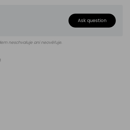
Ask question
edem neschvaluje ani neověřuje.
!