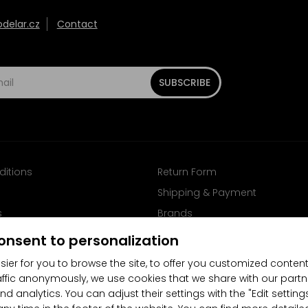
elar.cz
Contact
SUBSCRIBE
ditions
Return Form
Shipping & Payment
s
Brands
Follow us on Facebook
onsent to personalization
sier for you to browse the site, to offer you customized content
affic anonymously, we use cookies that we share with our partn
nd analytics. You can adjust their settings with the "Edit settin