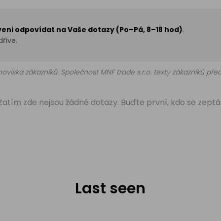
aveni odpovídat na Vaše dotazy (Po–Pá, 8–18 hod)
.
říve.
oviska zákazníků. Společnost MNF trade s.r.o. texty zákazníků př
Zatím zde nejsou žádné dotazy. Buďte první, kdo se zeptá
Last seen