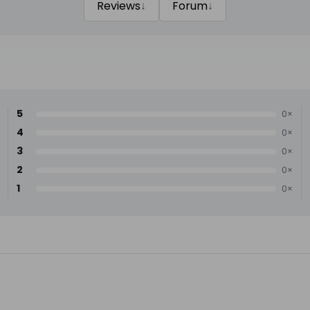
↓
↓
Reviews
Forum
5
0×
4
0×
3
0×
2
0×
1
0×