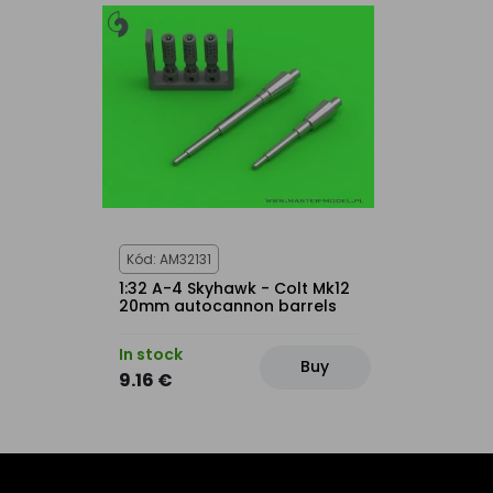
Kód: AM32131
1:32 A-4 Skyhawk - Colt Mk12
20mm autocannon barrels
In stock
Buy
9.16 €