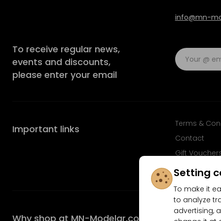
info@mn-mod
To receive regular news,
events and discounts,
please enter your email
Terms & Con
Important links
Contact
Gift Voucher
FAQ
Setting c
To make it ea
to analyze tr
advertising, a
Why shop at MN-Modelar.com