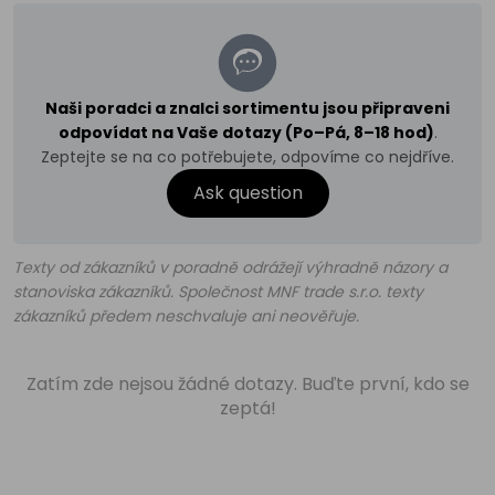
Naši poradci a znalci sortimentu jsou připraveni
odpovídat na Vaše dotazy (Po–Pá, 8–18 hod)
.
Zeptejte se na co potřebujete, odpovíme co nejdříve.
Ask question
Texty od zákazníků v poradně odrážejí výhradně názory a
stanoviska zákazníků. Společnost MNF trade s.r.o. texty
zákazníků předem neschvaluje ani neověřuje.
Zatím zde nejsou žádné dotazy. Buďte první, kdo se
zeptá!