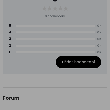
0 hodnocení
5
0×
4
0×
3
0×
2
0×
1
0×
Přidat hodnocení
Forum