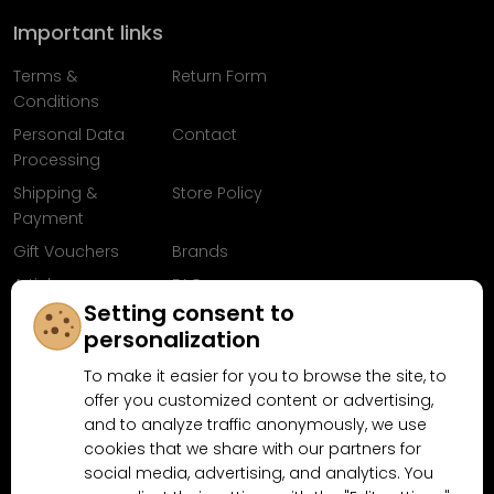
Important links
Terms &
Return Form
Conditions
Personal Data
Contact
Processing
Shipping &
Store Policy
Payment
Gift Vouchers
Brands
Articles
FAQ
Setting consent to
Follow us on
personalization
Facebook
To make it easier for you to browse the site, to
offer you customized content or advertising,
and to analyze traffic anonymously, we use
cookies that we share with our partners for
Why shop at MN-Modelar.com
social media, advertising, and analytics. You