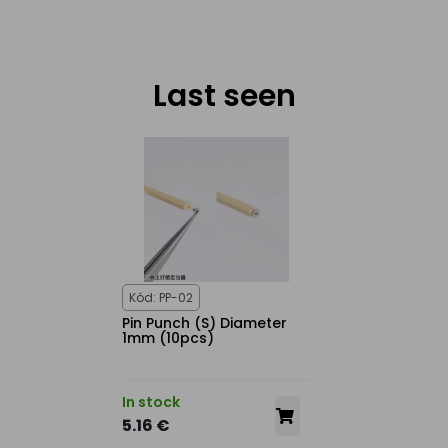
Last seen
Kód: PP-02
Pin Punch (S) Diameter
1mm (10pcs)
In stock
5.16 €